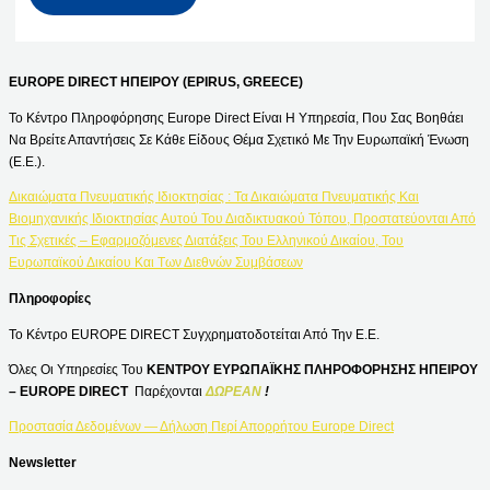
EUROPE DIRECT ΗΠΕΙΡΟΥ (EPIRUS, GREECE)
Το Κέντρο Πληροφόρησης Europe Direct Είναι Η Υπηρεσία, Που Σας Βοηθάει
Να Βρείτε Απαντήσεις Σε Κάθε Είδους Θέμα Σχετικό Με Την Ευρωπαϊκή Ένωση
(Ε.Ε.).
Δικαιώματα Πνευματικής Ιδιοκτησίας : Τα Δικαιώματα Πνευματικής Και
Βιομηχανικής Ιδιοκτησίας Αυτού Του Διαδικτυακού Τόπου, Προστατεύονται Από
Τις Σχετικές – Εφαρμοζόμενες Διατάξεις Του Ελληνικού Δικαίου, Του
Ευρωπαϊκού Δικαίου Και Των Διεθνών Συμβάσεων
Πληροφορίες
Το Κέντρο EUROPE DIRECT Συγχρηματοδοτείται Από Την Ε.Ε.
Όλες Οι Υπηρεσίες Του
ΚΕΝΤΡΟΥ ΕΥΡΩΠΑΪΚΗΣ ΠΛΗΡΟΦΟΡΗΣΗΣ ΗΠΕΙΡΟΥ
– EUROPE DIRECT
Παρέχονται
ΔΩΡΕΑΝ
!
Προστασία Δεδομένων — Δήλωση Περί Απορρήτου Europe Direct
Newsletter