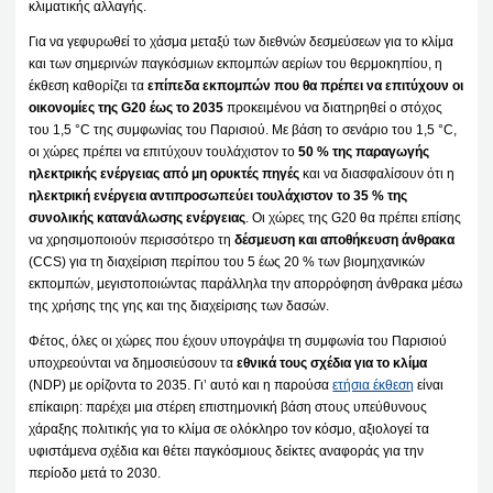
κλιματικής αλλαγής.
Για να γεφυρωθεί το χάσμα μεταξύ των διεθνών δεσμεύσεων για το κλίμα
και των σημερινών παγκόσμιων εκπομπών αερίων του θερμοκηπίου, η
έκθεση καθορίζει τα
επίπεδα εκπομπών που θα πρέπει να επιτύχουν οι
οικονομίες της G20 έως το 2035
προκειμένου να διατηρηθεί ο στόχος
του 1,5 °C της συμφωνίας του Παρισιού. Με βάση το σενάριο του 1,5 °C,
οι χώρες πρέπει να επιτύχουν τουλάχιστον το
50 % της παραγωγής
ηλεκτρικής ενέργειας από μη ορυκτές πηγές
και να διασφαλίσουν ότι η
ηλεκτρική ενέργεια αντιπροσωπεύει τουλάχιστον το 35 % της
συνολικής κατανάλωσης ενέργειας
. Οι χώρες της G20 θα πρέπει επίσης
να χρησιμοποιούν περισσότερο τη
δέσμευση και αποθήκευση άνθρακα
(CCS) για τη διαχείριση περίπου του 5 έως 20 % των βιομηχανικών
εκπομπών, μεγιστοποιώντας παράλληλα την απορρόφηση άνθρακα μέσω
της χρήσης της γης και της διαχείρισης των δασών.
Φέτος, όλες οι χώρες που έχουν υπογράψει τη συμφωνία του Παρισιού
υποχρεούνται να δημοσιεύσουν τα
εθνικά τους σχέδια για το κλίμα
(NDP) με ορίζοντα το 2035. Γι’ αυτό και η παρούσα
ετήσια έκθεση
είναι
επίκαιρη: παρέχει μια στέρεη επιστημονική βάση στους υπεύθυνους
χάραξης πολιτικής για το κλίμα σε ολόκληρο τον κόσμο, αξιολογεί τα
υφιστάμενα σχέδια και θέτει παγκόσμιους δείκτες αναφοράς για την
περίοδο μετά το 2030.