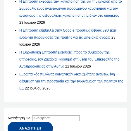
Η Επιτροπή εκφράζει την ικανοποίησή της για την έγκριση από το
Συμβούλιο ενός ανανεωμένου προσωρινού κανονισμού για τον
εντοπισμό της σεξουαλικής κακοποίησης παιδιών στο διαδίκτυο
23 Ιουλίου 2026
Η Επιτροπή επιβάλλει στην Google πρόστιμα ύψους 890 εκατ.
ευρώ για παραβιάσεις της πράξης για τις ψηφιακές αγορές
23
Ιουλίου 2026
Η Ευρωπαϊκή Επιτροπή μεταθέτει, προς το συμφέρον της
υπηρεσίας, τον Ζαχαρία Γιακουμή στη θέση του Επικεφαλής της
Αντιπροσωπείας στην Αθήνα
22 Ιουλίου 2026
Ευρωπαϊκός πυλώνας κοινωνικών δικαιωμάτων: ανανεωμένη
δέσμευση για την προστασία και την ενδυνάμωση των πολιτών της
ΕΕ
22 Ιουλίου 2026
Αναζήτηση Για: