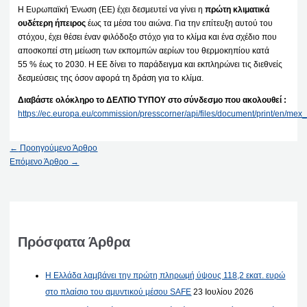
Η Ευρωπαϊκή Ένωση (ΕΕ) έχει δεσμευτεί να γίνει η
πρώτη κλιματικά
ουδέτερη ήπειρος
έως τα μέσα του αιώνα. Για την επίτευξη αυτού του
στόχου, έχει θέσει έναν φιλόδοξο στόχο για το κλίμα και ένα σχέδιο που
αποσκοπεί στη μείωση των εκπομπών αερίων του θερμοκηπίου κατά
55 % έως το 2030. Η ΕΕ δίνει το παράδειγμα και εκπληρώνει τις διεθνείς
δεσμεύσεις της όσον αφορά τη δράση για το κλίμα.
Διαβάστε ολόκληρο το ΔΕΛΤΙΟ ΤΥΠΟΥ στο σύνδεσμο που ακολουθεί :
https://ec.europa.eu/commission/presscorner/api/files/document/print/en
←
Προηγούμενο Άρθρο
Επόμενο Άρθρο
→
Πρόσφατα Άρθρα
Η Ελλάδα λαμβάνει την πρώτη πληρωμή ύψους 118,2 εκατ. ευρώ
στο πλαίσιο του αμυντικού μέσου SAFE
23 Ιουλίου 2026