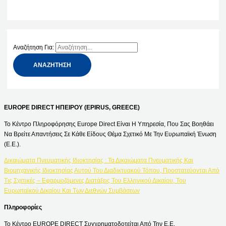
Αναζήτηση Για:
EUROPE DIRECT ΗΠΕΙΡΟΥ (EPIRUS, GREECE)
Το Κέντρο Πληροφόρησης Europe Direct Είναι Η Υπηρεσία, Που Σας Βοηθάει
Να Βρείτε Απαντήσεις Σε Κάθε Είδους Θέμα Σχετικό Με Την Ευρωπαϊκή Ένωση
(Ε.Ε.).
Δικαιώματα Πνευματικής Ιδιοκτησίας : Τα Δικαιώματα Πνευματικής Και
Βιομηχανικής Ιδιοκτησίας Αυτού Του Διαδικτυακού Τόπου, Προστατεύονται Από
Τις Σχετικές – Εφαρμοζόμενες Διατάξεις Του Ελληνικού Δικαίου, Του
Ευρωπαϊκού Δικαίου Και Των Διεθνών Συμβάσεων
Πληροφορίες
Το Κέντρο EUROPE DIRECT Συγχρηματοδοτείται Από Την Ε.Ε.