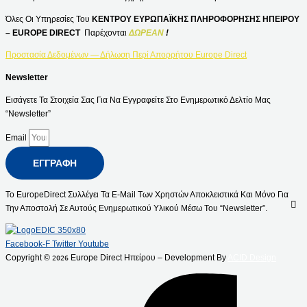
Όλες Οι Υπηρεσίες Του
ΚΕΝΤΡΟΥ ΕΥΡΩΠΑΪΚΗΣ ΠΛΗΡΟΦΟΡΗΣΗΣ ΗΠΕΙΡΟΥ
– EUROPE DIRECT
Παρέχονται
ΔΩΡΕΑΝ
!
Προστασία Δεδομένων — Δήλωση Περί Απορρήτου Europe Direct
Newsletter
Εισάγετε Τα Στοιχεία Σας Για Να Εγγραφείτε Στο Ενημερωτικό Δελτίο Μας
“Newsletter”
Email
ΕΓΓΡΑΦΉ
Το EuropeDirect Συλλέγει Τα E-Mail Των Χρηστών Αποκλειστικά Και Μόνο Για
Την Αποστολή Σε Αυτούς Ενημερωτικού Υλικού Μέσω Του “Newsletter”.
Facebook-F
Twitter
Youtube
Copyright ©
Europe Direct Ηπείρου – Development By
ACID Design
2026