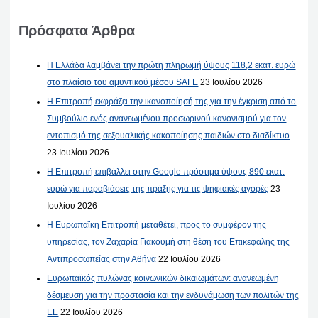
Πρόσφατα Άρθρα
Η Ελλάδα λαμβάνει την πρώτη πληρωμή ύψους 118,2 εκατ. ευρώ
στο πλαίσιο του αμυντικού μέσου SAFE
23 Ιουλίου 2026
Η Επιτροπή εκφράζει την ικανοποίησή της για την έγκριση από το
Συμβούλιο ενός ανανεωμένου προσωρινού κανονισμού για τον
εντοπισμό της σεξουαλικής κακοποίησης παιδιών στο διαδίκτυο
23 Ιουλίου 2026
Η Επιτροπή επιβάλλει στην Google πρόστιμα ύψους 890 εκατ.
ευρώ για παραβιάσεις της πράξης για τις ψηφιακές αγορές
23
Ιουλίου 2026
Η Ευρωπαϊκή Επιτροπή μεταθέτει, προς το συμφέρον της
υπηρεσίας, τον Ζαχαρία Γιακουμή στη θέση του Επικεφαλής της
Αντιπροσωπείας στην Αθήνα
22 Ιουλίου 2026
Ευρωπαϊκός πυλώνας κοινωνικών δικαιωμάτων: ανανεωμένη
δέσμευση για την προστασία και την ενδυνάμωση των πολιτών της
ΕΕ
22 Ιουλίου 2026