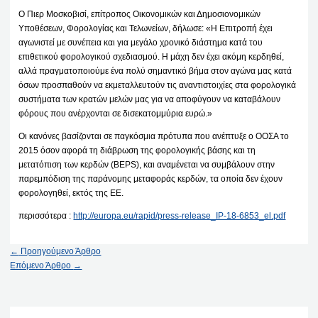
Ο Πιερ Μοσκοβισί, επίτροπος Οικονομικών και Δημοσιονομικών
Υποθέσεων, Φορολογίας και Τελωνείων, δήλωσε: «Η Επιτροπή έχει
αγωνιστεί με συνέπεια και για μεγάλο χρονικό διάστημα κατά του
επιθετικού φορολογικού σχεδιασμού. Η μάχη δεν έχει ακόμη κερδηθεί,
αλλά πραγματοποιούμε ένα πολύ σημαντικό βήμα στον αγώνα μας κατά
όσων προσπαθούν να εκμεταλλευτούν τις αναντιστοιχίες στα φορολογικά
συστήματα των κρατών μελών μας για να αποφύγουν να καταβάλουν
φόρους που ανέρχονται σε δισεκατομμύρια ευρώ.»
Οι κανόνες βασίζονται σε παγκόσμια πρότυπα που ανέπτυξε ο ΟΟΣΑ το
2015 όσον αφορά τη διάβρωση της φορολογικής βάσης και τη
μετατόπιση των κερδών (BEPS), και αναμένεται να συμβάλουν στην
παρεμπόδιση της παράνομης μεταφοράς κερδών, τα οποία δεν έχουν
φορολογηθεί, εκτός της ΕΕ.
περισσότερα :
http://europa.eu/rapid/press-release_IP-18-6853_el.pdf
←
Προηγούμενο Άρθρο
Επόμενο Άρθρο
→