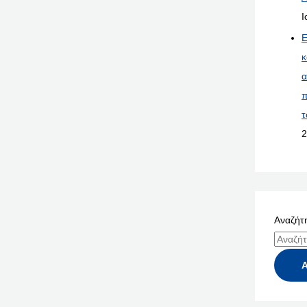
Ι
Ε
κ
α
π
τ
2
Αναζήτη