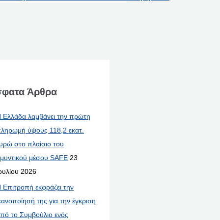
φατα Άρθρα
 Ελλάδα λαμβάνει την πρώτη
ληρωμή ύψους 118,2 εκατ.
υρώ στο πλαίσιο του
μυντικού μέσου SAFE
23
ουλίου 2026
 Επιτροπή εκφράζει την
κανοποίησή της για την έγκριση
πό το Συμβούλιο ενός