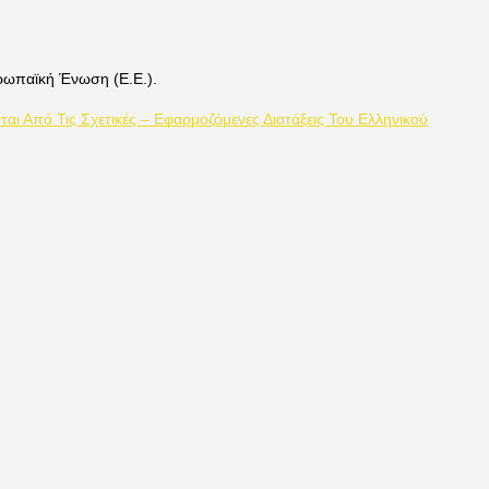
ρωπαϊκή Ένωση (Ε.Ε.).
ται Από Τις Σχετικές – Εφαρμοζόμενες Διατάξεις Του Ελληνικού