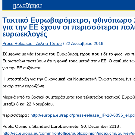
Αναζήτηση
Τακτικό Ευρωβαρόμετρο, φθινόπωρο 2
για την ΕΕ έχουν οι περισσότεροι πολί
ευρωεκλογές
Press Releases - Δελτία Τύπου
/
22 Δεκεμβρίου 2018
Σύμφωνα με νέα έρευνα του Ευρωβαρόμετρου που είδε το φως, για 
Ευρωπαίων πιστεύουν ότι η φωνή τους μετρά στην ΕΕ. Ο αριθμός τω
για την ΕΕ αυξάνεται.
Η υποστήριξη για την Οικονομική και Νομισματική Ένωση παραμένει 
ρεκόρ στην ευρωζώνη.
Μερικά από τα βασικά συμπεράσματα του τελευταίου τακτικού Ευρ
μεταξύ 8 και 22 Νοεμβρίου.
περισσότερα :
http://europa.eu/rapid/press-release_IP-18-6896_el.pd
Public Opinion, Standard Eurobarometer 90, December 2018 :
http://ec.europa.eu/commfrontoffice/publicopinion/index.cfm/Surve