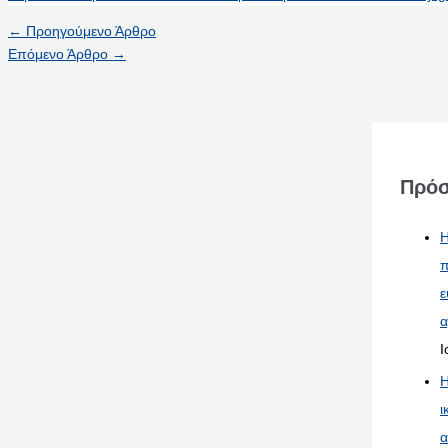
←
Προηγούμενο Άρθρο
Επόμενο Άρθρο
→
Πρόσ
Η
π
ε
α
Ι
Η
ι
α