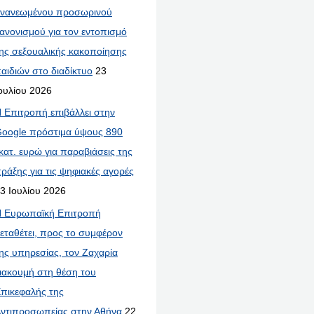
νανεωμένου προσωρινού
ανονισμού για τον εντοπισμό
ης σεξουαλικής κακοποίησης
αιδιών στο διαδίκτυο
23
ουλίου 2026
 Επιτροπή επιβάλλει στην
oogle πρόστιμα ύψους 890
κατ. ευρώ για παραβιάσεις της
ράξης για τις ψηφιακές αγορές
3 Ιουλίου 2026
 Ευρωπαϊκή Επιτροπή
εταθέτει, προς το συμφέρον
ης υπηρεσίας, τον Ζαχαρία
ιακουμή στη θέση του
πικεφαλής της
ντιπροσωπείας στην Αθήνα
22