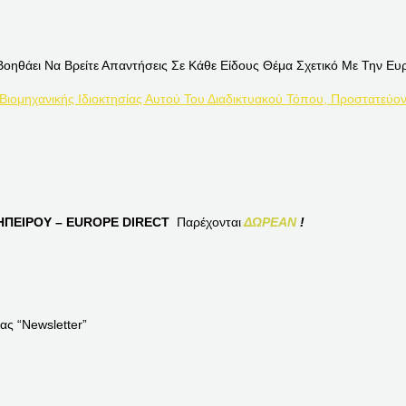
Βοηθάει Να Βρείτε Απαντήσεις Σε Κάθε Είδους Θέμα Σχετικό Με Την Ευ
 Βιομηχανικής Ιδιοκτησίας Αυτού Του Διαδικτυακού Τόπου, Προστατεύον
ΠΕΙΡΟΥ – EUROPE DIRECT
Παρέχονται
ΔΩΡΕΑΝ
!
ας “Newsletter”