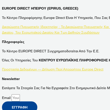
EUROPE DIRECT ΗΠΕΙΡΟΥ (EPIRUS, GREECE)
Το Κέντρο Πληροφόρησης Europe Direct Είναι Η Υπηρεσία, Που Σας 
Δικαιώματα Πνευματικής Ιδιοκτησίας : Τα Δικαιώματα Πνευματικής Και
Δικαίου, Του Ευρωπαϊκού Δικαίου Και Των Διεθνών Συμβάσεων
Πληροφορίες
Το Κέντρο EUROPE DIRECT Συγχρηματοδοτείται Από Την Ε.Ε.
Όλες Οι Υπηρεσίες Του
ΚΕΝΤΡΟΥ ΕΥΡΩΠΑΪΚΗΣ ΠΛΗΡΟΦΟΡΗΣΗΣ Η
Προστασία Δεδομένων — Δήλωση Περί Απορρήτου Europe Direct
Newsletter
Εισάγετε Τα Στοιχεία Σας Για Να Εγγραφείτε Στο Ενημερωτικό Δελτίο Μ
Email
ΕΓΓΡΑΦΉ