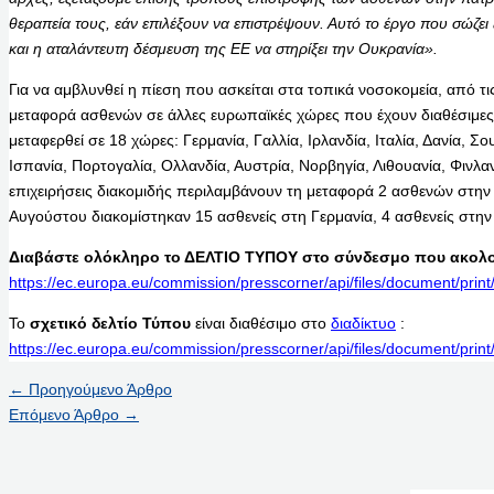
θεραπεία τους, εάν επιλέξουν να επιστρέψουν. Αυτό το έργο που σώζει 
και η αταλάντευτη δέσμευση της ΕΕ να στηρίξει την Ουκρανία».
Για να αμβλυνθεί η πίεση που ασκείται στα τοπικά νοσοκομεία, από τι
μεταφορά ασθενών σε άλλες ευρωπαϊκές χώρες που έχουν διαθέσιμες 
μεταφερθεί σε 18 χώρες: Γερμανία, Γαλλία, Ιρλανδία, Ιταλία, Δανία, Σ
Ισπανία, Πορτογαλία, Ολλανδία, Αυστρία, Νορβηγία, Λιθουανία, Φινλα
επιχειρήσεις διακομιδής περιλαμβάνουν τη μεταφορά 2 ασθενών στην 
Αυγούστου διακομίστηκαν 15 ασθενείς στη Γερμανία, 4 ασθενείς στην
Διαβάστε ολόκληρο το ΔΕΛΤΙΟ ΤΥΠΟΥ στο σύνδεσμο που ακολο
https://ec.europa.eu/commission/presscorner/api/files/document/p
Το
σχετικό δελτίο Τύπου
είναι διαθέσιμο στο
διαδίκτυο
:
https://ec.europa.eu/commission/presscorner/api/files/document/pr
←
Προηγούμενο Άρθρο
Επόμενο Άρθρο
→