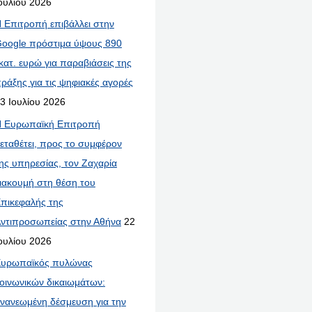
ουλίου 2026
 Επιτροπή επιβάλλει στην
oogle πρόστιμα ύψους 890
κατ. ευρώ για παραβιάσεις της
ράξης για τις ψηφιακές αγορές
3 Ιουλίου 2026
 Ευρωπαϊκή Επιτροπή
εταθέτει, προς το συμφέρον
ης υπηρεσίας, τον Ζαχαρία
ιακουμή στη θέση του
πικεφαλής της
ντιπροσωπείας στην Αθήνα
22
ουλίου 2026
υρωπαϊκός πυλώνας
οινωνικών δικαιωμάτων:
νανεωμένη δέσμευση για την