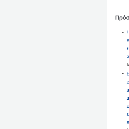
Πρόσ
Η
π
ε
α
Ι
Η
ι
α
α
κ
τ
π