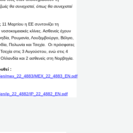
ζωές θα συνεχιστεί, όπως θα συνεχιστεί
ς 11 Μαρτίου η ΕΕ συντονίζει τη
νοσοκομειακές κλίνες. Ασθενείς έχουν
ουηδία, Ρουμανία, Λουξεμβούργο, Βέλγιο,
νδία, Πολωνία και Τσεχία. Οι πρόσφατες
Τσεχία στις 3 Αυγούστου, ενώ στις 4
 Ολλανδία και 2 ασθενείς στη Νορβηγία.
υθεί :
rint/en/mex_22_4883/MEX_22_4883_EN.pdf
int/en/ip_22_4882/IP_22_4882_EN.pdf