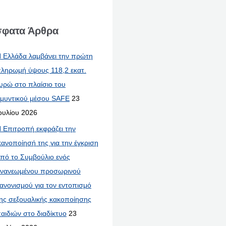
φατα Άρθρα
 Ελλάδα λαμβάνει την πρώτη
ληρωμή ύψους 118,2 εκατ.
υρώ στο πλαίσιο του
μυντικού μέσου SAFE
23
ουλίου 2026
 Επιτροπή εκφράζει την
κανοποίησή της για την έγκριση
πό το Συμβούλιο ενός
νανεωμένου προσωρινού
ανονισμού για τον εντοπισμό
ης σεξουαλικής κακοποίησης
αιδιών στο διαδίκτυο
23