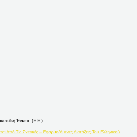
ρωπαϊκή Ένωση (Ε.Ε.).
ται Από Τις Σχετικές – Εφαρμοζόμενες Διατάξεις Του Ελληνικού