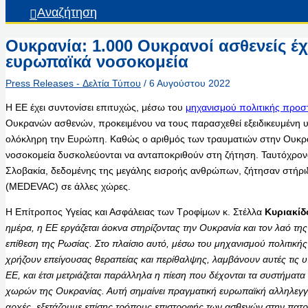
Αναζήτηση
Ουκρανία: 1.000 Ουκρανοί ασθενείς έχ
ευρωπαϊκά νοσοκομεία
Press Releases - Δελτία Τύπου
/
6 Αυγούστου 2022
Η ΕΕ έχει συντονίσει επιτυχώς, μέσω του
μηχανισμού πολιτικής προσ
Ουκρανών ασθενών, προκειμένου να τους παρασχεθεί εξειδικευμένη υ
ολόκληρη την Ευρώπη. Καθώς ο αριθμός των τραυματιών στην Ουκραν
νοσοκομεία δυσκολεύονται να ανταποκριθούν στη ζήτηση. Ταυτόχρονα
Σλοβακία, δεδομένης της μεγάλης εισροής ανθρώπων, ζήτησαν στήριξ
(MEDEVAC) σε άλλες χώρες.
Η Επίτροπος Υγείας και Ασφάλειας των Τροφίμων κ. Στέλλα
Κυριακίδ
ημέρα, η ΕΕ εργάζεται άοκνα στηρίζοντας την Ουκρανία και τον λαό τη
επίθεση της Ρωσίας. Στο πλαίσιο αυτό, μέσω του μηχανισμού πολιτικής 
χρήζουν επείγουσας θεραπείας και περίθαλψης, λαμβάνουν αυτές τις 
ΕΕ, και έτσι μετριάζεται παράλληλα η πίεση που δέχονται τα συστήματ
χωρών της Ουκρανίας. Αυτή σημαίνει πραγματική ευρωπαϊκή αλληλεγγύ
αρχές, εξετάζουμε επίσης τρόπους επιστροφής των ασθενών στην πατ