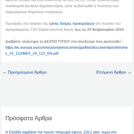
5G
από τοπικές έξυπνες κοινότητες σε όλη την ΕΕ, όπως πανεπιστήμια,
νοσοκομεία και άλλα δημόσια κτίρια, ώστε να βελτιωθεί η ποιότητα των
παρεχόμενων δημόσιων υπηρεσιών.
Προτάσεις στο πλαίσιο της
τρίτης δέσμης προκηρύξεων
στο πλαίσιο του
προγράμματος CEF Digital γίνονται δεκτές
έως τις 20 Φεβρουαρίου 2024
.
Διαβάστε ολόκληρο το ΔΕΛΤΙΟ ΤΥΠΟΥ στο σύνδεσμο που ακολουθεί :
https://ec.europa.eu/commission/presscorner/api/files/document/print/en/me
x_24_122/MEX_24_122_EN.pdf
←
Προηγούμενο Άρθρο
Επόμενο Άρθρο
→
Πρόσφατα Άρθρα
Η Ελλάδα λαμβάνει την πρώτη πληρωμή ύψους 118,2 εκατ. ευρώ στο