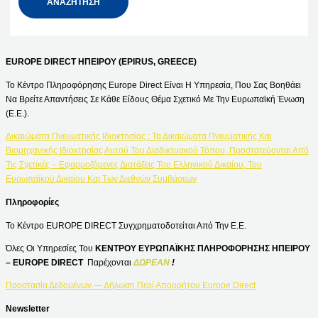
EUROPE DIRECT ΗΠΕΙΡΟΥ (EPIRUS, GREECE)
Το Κέντρο Πληροφόρησης Europe Direct Είναι Η Υπηρεσία, Που Σας Βοηθάει
Να Βρείτε Απαντήσεις Σε Κάθε Είδους Θέμα Σχετικό Με Την Ευρωπαϊκή Ένωση
(Ε.Ε.).
Δικαιώματα Πνευματικής Ιδιοκτησίας : Τα Δικαιώματα Πνευματικής Και
Βιομηχανικής Ιδιοκτησίας Αυτού Του Διαδικτυακού Τόπου, Προστατεύονται Από
Τις Σχετικές – Εφαρμοζόμενες Διατάξεις Του Ελληνικού Δικαίου, Του
Ευρωπαϊκού Δικαίου Και Των Διεθνών Συμβάσεων
Πληροφορίες
Το Κέντρο EUROPE DIRECT Συγχρηματοδοτείται Από Την Ε.Ε.
Όλες Οι Υπηρεσίες Του
ΚΕΝΤΡΟΥ ΕΥΡΩΠΑΪΚΗΣ ΠΛΗΡΟΦΟΡΗΣΗΣ ΗΠΕΙΡΟΥ
– EUROPE DIRECT
Παρέχονται
ΔΩΡΕΑΝ
!
Προστασία Δεδομένων — Δήλωση Περί Απορρήτου Europe Direct
Newsletter