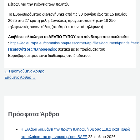
μέτρων για την ενέργεια των πολιτών.
Το Ευρωβαρόμετρο διενεργήθηκε από τις 30 Ιουνίου έως τις 15 Ιουλίου
2025 στα 27 κράτη μέλη. Συνολικά, πραγματοποιήθηκαν 18 250
τηλεφωνικές συνεντεύξεις (σταθερά και κινητά τηλέφωνα).
Διαβάστε ολόκληρο το ΔΕΛΤΙΟ ΤΥΠΟΥ στο σύνδεσμο που ακολουθεί
:
https://ec.europa.eu/commission/presscorner/api/files/document/print/el
Περισσότερες πληροφορίες
σχετικά με τα πορίσματα του
Ευρωβαρόμετρου είναι διαθέσιμες στο διαδίκτυο.
←
Προηγούμενο Άρθρο
Επόμενο Άρθρο
→
Πρόσφατα Άρθρα
Η Ελλάδα λαμβάνει την πρώτη πληρωμή ύψους 118,2 εκατ. ευρώ
στο πλαίσιο του αμυντικού μέσου SAFE
23 Ιουλίου 2026