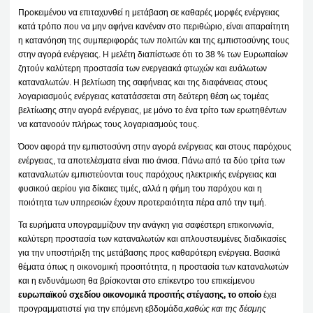
Προκειμένου να επιταχυνθεί η μετάβαση σε καθαρές μορφές ενέργειας
κατά τρόπο που να μην αφήνει κανέναν στο περιθώριο, είναι απαραίτητη
η κατανόηση της συμπεριφοράς των πολιτών και της εμπιστοσύνης τους
στην αγορά ενέργειας. Η μελέτη διαπίστωσε ότι το 38 % των Ευρωπαίων
ζητούν καλύτερη προστασία των ενεργειακά φτωχών και ευάλωτων
καταναλωτών. Η βελτίωση της σαφήνειας και της διαφάνειας στους
λογαριασμούς ενέργειας κατατάσσεται στη δεύτερη θέση ως τομέας
βελτίωσης στην αγορά ενέργειας, με μόνο το ένα τρίτο των ερωτηθέντων
να κατανοούν πλήρως τους λογαριασμούς τους.
Όσον αφορά την εμπιστοσύνη στην αγορά ενέργειας και στους παρόχους
ενέργειας, τα αποτελέσματα είναι πιο άνισα. Πάνω από τα δύο τρίτα των
καταναλωτών εμπιστεύονται τους παρόχους ηλεκτρικής ενέργειας και
φυσικού αερίου για δίκαιες τιμές, αλλά η φήμη του παρόχου και η
ποιότητα των υπηρεσιών έχουν προτεραιότητα πέρα από την τιμή.
Τα ευρήματα υπογραμμίζουν την ανάγκη για σαφέστερη επικοινωνία,
καλύτερη προστασία των καταναλωτών και απλουστευμένες διαδικασίες
για την υποστήριξη της μετάβασης προς καθαρότερη ενέργεια. Βασικά
θέματα όπως η οικονομική προσιτότητα, η προστασία των καταναλωτών
και η ενδυνάμωση θα βρίσκονται στο επίκεντρο του επικείμενου
ευρωπαϊκού σχεδίου οικονομικά προσιτής στέγασης, το οποίο
έχει
προγραμματιστεί για την επόμενη εβδομάδα,
καθώς και της δέσμης