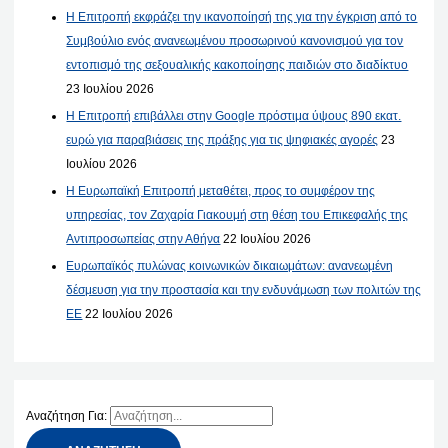
Η Επιτροπή εκφράζει την ικανοποίησή της για την έγκριση από το
Συμβούλιο ενός ανανεωμένου προσωρινού κανονισμού για τον
εντοπισμό της σεξουαλικής κακοποίησης παιδιών στο διαδίκτυο
23 Ιουλίου 2026
Η Επιτροπή επιβάλλει στην Google πρόστιμα ύψους 890 εκατ.
ευρώ για παραβιάσεις της πράξης για τις ψηφιακές αγορές
23
Ιουλίου 2026
Η Ευρωπαϊκή Επιτροπή μεταθέτει, προς το συμφέρον της
υπηρεσίας, τον Ζαχαρία Γιακουμή στη θέση του Επικεφαλής της
Αντιπροσωπείας στην Αθήνα
22 Ιουλίου 2026
Ευρωπαϊκός πυλώνας κοινωνικών δικαιωμάτων: ανανεωμένη
δέσμευση για την προστασία και την ενδυνάμωση των πολιτών της
ΕΕ
22 Ιουλίου 2026
Αναζήτηση Για: