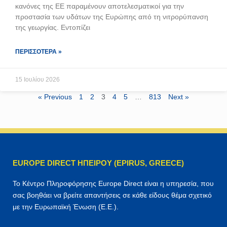
κανόνες της ΕΕ παραμένουν αποτελεσματικοί για την
προστασία των υδάτων της Ευρώπης από τη νιτρορύπανση
της γεωργίας. Εντοπίζει
ΠΕΡΙΣΣΌΤΕΡΑ »
15 Ιουλίου 2026
« Previous
1
2
3
4
5
…
813
Next »
EUROPE DIRECT ΗΠΕΙΡΟΥ (EPIRUS, GREECE)
Το Κέντρο Πληροφόρησης Europe Direct είναι η υπηρεσία, που
σας βοηθάει να βρείτε απαντήσεις σε κάθε είδους θέμα σχετικό
με την Ευρωπαϊκή Ένωση (Ε.Ε.).