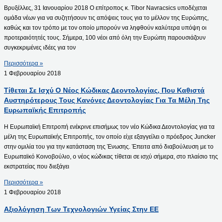
Βρυξέλλες, 31 Ιανουαρίου 2018 Ο επίτροπος κ. Tibor Navracsics υποδέχεται
ομάδα νέων για να συζητήσουν τις απόψεις τους για το μέλλον της Ευρώπης,
καθώς και τον τρόπο με τον οποίο μπορούν να ληφθούν καλύτερα υπόψη οι
προτεραιότητές τους. Σήμερα, 100 νέοι από όλη την Ευρώπη παρουσιάζουν
συγκεκριμένες ιδέες για τον
Περισσότερα »
1 Φεβρουαρίου 2018
Τίθεται Σε Ισχύ Ο Νέος Κώδικας Δεοντολογίας, Που Καθιστά
Αυστηρότερους Τους Κανόνες Δεοντολογίας Για Τα Μέλη Της
Ευρωπαϊκής Επιτροπής
Η Ευρωπαϊκή Επιτροπή ενέκρινε επισήμως τον νέο Κώδικα Δεοντολογίας για τα
μέλη της Ευρωπαϊκής Επιτροπής, τον οποίο είχε εξαγγείλει ο πρόεδρος Juncker
στην ομιλία του για την κατάσταση της Ένωσης. Έπειτα από διαβούλευση με το
Ευρωπαϊκό Κοινοβούλιο, ο νέος κώδικας τίθεται σε ισχύ σήμερα, στο πλαίσιο της
εκστρατείας που διεξάγει
Περισσότερα »
1 Φεβρουαρίου 2018
Αξιολόγηση Των Τεχνολογιών Υγείας Στην ΕΕ