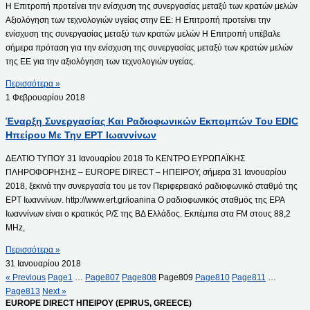
Η Επιτροπή προτείνει την ενίσχυση της συνεργασίας μεταξύ των κρατών μελών
Αξιολόγηση των τεχνολογιών υγείας στην ΕΕ: Η Επιτροπή προτείνει την
ενίσχυση της συνεργασίας μεταξύ των κρατών μελών Η Επιτροπή υπέβαλε
σήμερα πρόταση για την ενίσχυση της συνεργασίας μεταξύ των κρατών μελών
της ΕΕ για την αξιολόγηση των τεχνολογιών υγείας.
Περισσότερα »
1 Φεβρουαρίου 2018
Έναρξη Συνεργασίας Και Ραδιοφωνικών Εκπομπών Του EDIC
Ηπείρου Με Την ΕΡΤ Ιωαννίνων
ΔΕΛΤΙΟ ΤΥΠΟΥ 31 Ιανουαρίου 2018 Το ΚΕΝΤΡΟ ΕΥΡΩΠΑΪΚΗΣ
ΠΛΗΡΟΦΟΡΗΣΗΣ – EUROPE DIRECT – ΗΠΕΙΡΟΥ, σήμερα 31 Ιανουαρίου
2018, ξεκινά την συνεργασία του με τον Περιφερειακό ραδιοφωνικό σταθμό της
ΕΡΤ Ιωαννίνων. http://www.ert.gr/ioanina Ο ραδιοφωνικός σταθμός της ΕΡΑ
Ιωαννίνων είναι ο κρατικός Ρ/Σ της ΒΔ Ελλάδος. Εκπέμπει στα FM στους 88,2
MHz,
Περισσότερα »
31 Ιανουαρίου 2018
« Previous
Page
1
…
Page
807
Page
808
Page
809
Page
810
Page
811
…
Page
813
Next »
EUROPE DIRECT ΗΠΕΙΡΟΥ (EPIRUS, GREECE)