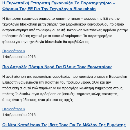
Η Ευρωπαϊκή Επιτροπή Εγκαινιάζει Το Παρατηρητήριο –
Φόρουμ Της ΕΕ Για Την Τεχνολογία Blockchain
Η Επιτροπή εγκαινίασε σήμερα το παρατηρητήριο – φόρουμ της ΕΕ για την
τεχνολογία blockchain με τη στήριξη του Ευρωπαϊκού Κοινοβουλίου, το οποίο
εκπροσωπήθηκε από τον ευρωβουλευτή Jakob von Weizsäcker, αρμόδιο για την
πρόσφατη έκθεση σχετικά με τα εικονικά νομίσματα. Το παρατηρητήριο –
φόρουμ για την τεχνολογία blockchain θα προβάλλει τις
Περισσότερα »
1 Φεβρουαρίου 2018
Πιο Ασφαλές Πόσιμο Νερό Για Όλους Τους Ευρωπαίους
Η αναθεώρηση της ευρωπαϊκής νομοθεσίας που προτείνει σήμερα η Ευρωπαϊκή
Επιτροπή θα βελτιώσει την ποιότητα του πόσιμου νερού, αλλά και την
πρόσβαση σ’ αυτό ενώ παράλληλα θα προσφέρει καλύτερη ενημέρωση στους
πολίτες Το δικαίωμα για πρόσβαση σε βασικές υπηρεσίες καλής ποιότητας,
όπως είναι η ύδρευση, είναι μία από τις αρχές
Περισσότερα »
1 Φεβρουαρίου 2018
Οι Νέοι Καταθέτουν Τις Ιδέες Τους Για Το Μέλλον Της Ευρώπης