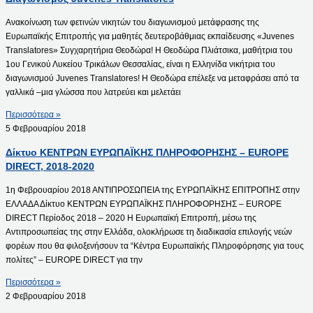
Aνακοίνωση των φετινών νικητών του διαγωνισμού μετάφρασης της
Ευρωπαϊκής Επιτροπής για μαθητές δευτεροβάθμιας εκπαίδευσης «Juvenes
Translatores» Συγχαρητήρια Θεοδώρα! H Θεοδώρα Πλιάτσικα, μαθήτρια του
1ου Γενικού Λυκείου Τρικάλων Θεσσαλίας, είναι η Ελληνίδα νικήτρια του
διαγωνισμού Juvenes Translatores! Η Θεοδώρα επέλεξε να μεταφράσει από τα
γαλλικά –μια γλώσσα που λατρεύει και μελετάει
Περισσότερα »
5 Φεβρουαρίου 2018
Δίκτυο ΚΕΝΤΡΩΝ ΕΥΡΩΠΑΪΚΗΣ ΠΛΗΡΟΦΟΡΗΣΗΣ – EUROPE
DIRECT, 2018-2020
1η Φεβρουαρίου 2018 ΑΝΤΙΠΡΟΣΩΠΕΙΑ της ΕΥΡΩΠΑΪΚΗΣ ΕΠΙΤΡΟΠΗΣ στην
ΕΛΛΑΔΑ Δίκτυο ΚΕΝΤΡΩΝ ΕΥΡΩΠΑΪΚΗΣ ΠΛΗΡΟΦΟΡΗΣΗΣ – EUROPE
DIRECT Περίοδος 2018 – 2020 Η Ευρωπαϊκή Επιτροπή, μέσω της
Αντιπροσωπείας της στην Ελλάδα, ολοκλήρωσε τη διαδικασία επιλογής νεών
φορέων που θα φιλοξενήσουν τα “Κέντρα Ευρωπαϊκής Πληροφόρησης για τους
πολίτες” – EUROPE DIRECT για την
Περισσότερα »
2 Φεβρουαρίου 2018