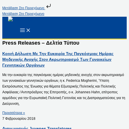
Μετάβαση Στο Περιεχόμενο
Μετάβαση Στο Περιεχόμενο
Press Releases – Δελτία Τύπου
Κοινή Δήλωση Με Την Ευκαιρία Της Παγκόσμιας Ημέρας
Μηδενικής Ανοχής Στον Ακρωτηριασμό Των Γυναικείων
Γεννητικών Οργάνων
Με την ευκαιρία της παγκόσμιας ημέρας μηδενικής ανοχής στον ακρωτηριασμό
των γυναικείων γεννητικών οργάνων, η κ. Federica Mogherini, Ύπατη
Εκπρόσωπος της Ένωσης για θέματα Εξωτερικής Πολιτικής και Πολιτικής
Ασφάλειας / Αντιπρόεδρος της Επιτροπής, ο κ. Johannes Hahn, επίτροπος
αρμόδιος για την Ευρωπαϊκή Πολιτική Γειτονίας και τις Διαπραγματεύσεις για τη
Διεύρυνση,
Περισσότερα »
7 Φεβρουαρίου 2018
Διαγωνισμός Juvenes Translatores