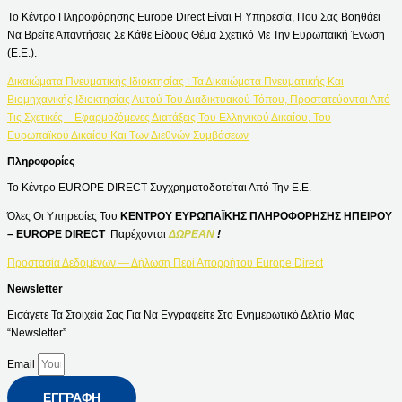
Το Κέντρο Πληροφόρησης Europe Direct Είναι Η Υπηρεσία, Που Σας Βοηθάει
Να Βρείτε Απαντήσεις Σε Κάθε Είδους Θέμα Σχετικό Με Την Ευρωπαϊκή Ένωση
(Ε.Ε.).
Δικαιώματα Πνευματικής Ιδιοκτησίας : Τα Δικαιώματα Πνευματικής Και
Βιομηχανικής Ιδιοκτησίας Αυτού Του Διαδικτυακού Τόπου, Προστατεύονται Από
Τις Σχετικές – Εφαρμοζόμενες Διατάξεις Του Ελληνικού Δικαίου, Του
Ευρωπαϊκού Δικαίου Και Των Διεθνών Συμβάσεων
Πληροφορίες
Το Κέντρο EUROPE DIRECT Συγχρηματοδοτείται Από Την Ε.Ε.
Όλες Οι Υπηρεσίες Του
ΚΕΝΤΡΟΥ ΕΥΡΩΠΑΪΚΗΣ ΠΛΗΡΟΦΟΡΗΣΗΣ ΗΠΕΙΡΟΥ
– EUROPE DIRECT
Παρέχονται
ΔΩΡΕΑΝ
!
Προστασία Δεδομένων — Δήλωση Περί Απορρήτου Europe Direct
Newsletter
Εισάγετε Τα Στοιχεία Σας Για Να Εγγραφείτε Στο Ενημερωτικό Δελτίο Μας
“Newsletter”
Email
ΕΓΓΡΑΦΉ