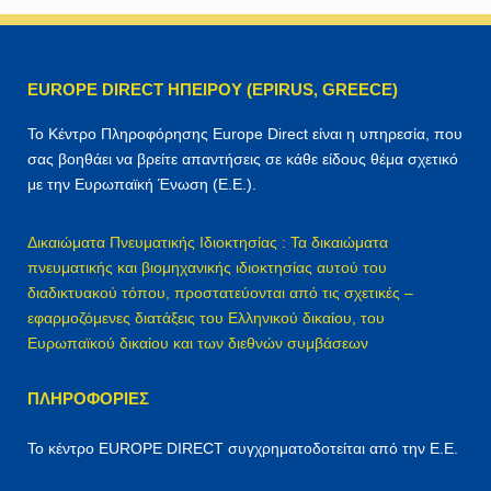
ή
τ
η
EUROPE DIRECT ΗΠΕΙΡΟΥ (EPIRUS, GREECE)
σ
η
Το Κέντρο Πληροφόρησης Europe Direct είναι η υπηρεσία, που
γ
σας βοηθάει να βρείτε απαντήσεις σε κάθε είδους θέμα σχετικό
ι
με την Ευρωπαϊκή Ένωση (Ε.Ε.).
α
:
Δικαιώματα Πνευματικής Ιδιοκτησίας : Τα δικαιώματα
πνευματικής και βιομηχανικής ιδιοκτησίας αυτού του
διαδικτυακού τόπου, προστατεύονται από τις σχετικές –
εφαρμοζόμενες διατάξεις του Ελληνικού δικαίου, του
Ευρωπαϊκού δικαίου και των διεθνών συμβάσεων
ΠΛΗΡΟΦΟΡΊΕΣ
Το κέντρο EUROPE DIRECT συγχρηματοδοτείται από την Ε.Ε.