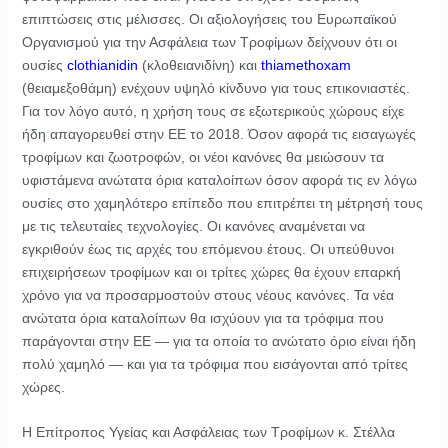
επιπτώσεις στις μέλισσες. Οι αξιολογήσεις του Ευρωπαϊκού
Οργανισμού για την Ασφάλεια των Τροφίμων δείχνουν ότι οι
ουσίες
clothianidin
(κλοθειανιδίνη) και
thiamethoxam
(θειαμεξοθάμη) ενέχουν υψηλό κίνδυνο για τους επικονιαστές.
Για τον λόγο αυτό, η χρήση τους σε εξωτερικούς χώρους είχε
ήδη απαγορευθεί στην ΕΕ το 2018. Όσον αφορά τις εισαγωγές
τροφίμων και ζωοτροφών, οι νέοι κανόνες θα μειώσουν τα
υφιστάμενα ανώτατα όρια καταλοίπων όσον αφορά τις εν λόγω
ουσίες στο χαμηλότερο επίπεδο που επιτρέπει τη μέτρησή τους
με τις τελευταίες τεχνολογίες. Οι κανόνες αναμένεται να
εγκριθούν έως τις αρχές του επόμενου έτους. Οι υπεύθυνοι
επιχειρήσεων τροφίμων και οι τρίτες χώρες θα έχουν επαρκή
χρόνο για να προσαρμοστούν στους νέους κανόνες. Τα νέα
ανώτατα όρια καταλοίπων θα ισχύουν για τα τρόφιμα που
παράγονται στην ΕΕ — για τα οποία το ανώτατο όριο είναι ήδη
πολύ χαμηλό — και για τα τρόφιμα που εισάγονται από τρίτες
χώρες.
Η Επίτροπος Υγείας και Ασφάλειας των Τροφίμων κ. Στέλλα