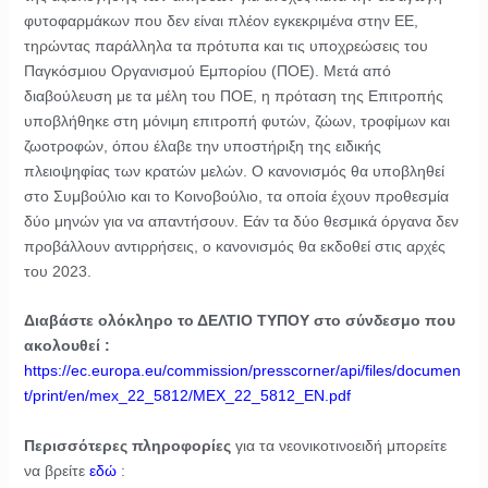
φυτοφαρμάκων που δεν είναι πλέον εγκεκριμένα στην ΕΕ,
τηρώντας παράλληλα τα πρότυπα και τις υποχρεώσεις του
Παγκόσμιου Οργανισμού Εμπορίου (ΠΟΕ). Μετά από
διαβούλευση με τα μέλη του ΠΟΕ, η πρόταση της Επιτροπής
υποβλήθηκε στη μόνιμη επιτροπή φυτών, ζώων, τροφίμων και
ζωοτροφών, όπου έλαβε την υποστήριξη της ειδικής
πλειοψηφίας των κρατών μελών. Ο κανονισμός θα υποβληθεί
στο Συμβούλιο και το Κοινοβούλιο, τα οποία έχουν προθεσμία
δύο μηνών για να απαντήσουν. Εάν τα δύο θεσμικά όργανα δεν
προβάλλουν αντιρρήσεις, ο κανονισμός θα εκδοθεί στις αρχές
του 2023.
Διαβάστε ολόκληρο το ΔΕΛΤΙΟ ΤΥΠΟΥ στο σύνδεσμο που
ακολουθεί :
https://ec.europa.eu/commission/presscorner/api/files/documen
t/print/en/mex_22_5812/MEX_22_5812_EN.pdf
Περισσότερες πληροφορίες
για τα νεονικοτινοειδή μπορείτε
να βρείτε
εδώ
: