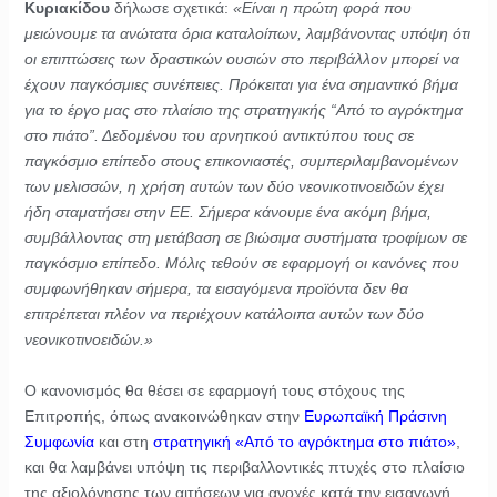
Κυριακίδου
δήλωσε σχετικά:
«Είναι η πρώτη φορά που
μειώνουμε τα ανώτατα όρια καταλοίπων, λαμβάνοντας υπόψη ότι
οι επιπτώσεις των δραστικών ουσιών στο περιβάλλον μπορεί να
έχουν παγκόσμιες συνέπειες. Πρόκειται για ένα σημαντικό βήμα
για το έργο μας στο πλαίσιο της στρατηγικής “Από το αγρόκτημα
στο πιάτο”. Δεδομένου του αρνητικού αντικτύπου τους σε
παγκόσμιο επίπεδο στους επικονιαστές, συμπεριλαμβανομένων
των μελισσών, η χρήση αυτών των δύο νεονικοτινοειδών έχει
ήδη σταματήσει στην ΕΕ. Σήμερα κάνουμε ένα ακόμη βήμα,
συμβάλλοντας στη μετάβαση σε βιώσιμα συστήματα τροφίμων σε
παγκόσμιο επίπεδο. Μόλις τεθούν σε εφαρμογή οι κανόνες που
συμφωνήθηκαν σήμερα, τα εισαγόμενα προϊόντα δεν θα
επιτρέπεται πλέον να περιέχουν κατάλοιπα αυτών των δύο
νεονικοτινοειδών.»
Ο κανονισμός θα θέσει σε εφαρμογή τους στόχους της
Επιτροπής, όπως ανακοινώθηκαν στην
Ευρωπαϊκή Πράσινη
Συμφωνία
και στη
στρατηγική «Από το αγρόκτημα στο πιάτο»
,
και θα λαμβάνει υπόψη τις περιβαλλοντικές πτυχές στο πλαίσιο
της αξιολόγησης των αιτήσεων για ανοχές κατά την εισαγωγή