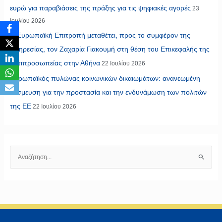
ευρώ για παραβιάσεις της πράξης για τις ψηφιακές αγορές
23
Ιουλίου 2026
Η Ευρωπαϊκή Επιτροπή μεταθέτει, προς το συμφέρον της
υπηρεσίας, τον Ζαχαρία Γιακουμή στη θέση του Επικεφαλής της
Αντιπροσωπείας στην Αθήνα
22 Ιουλίου 2026
Ευρωπαϊκός πυλώνας κοινωνικών δικαιωμάτων: ανανεωμένη
δέσμευση για την προστασία και την ενδυνάμωση των πολιτών
της ΕΕ
22 Ιουλίου 2026
Α
ν
α
ζ
ή
τ