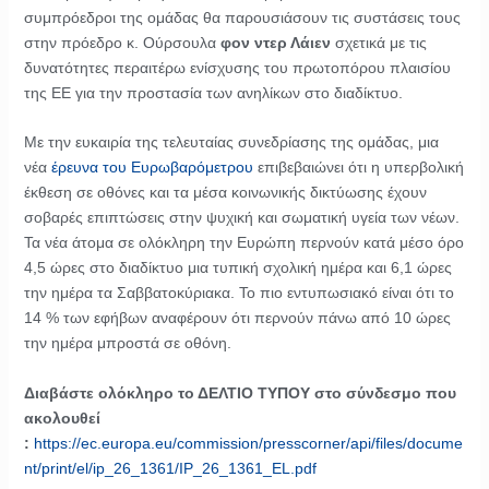
συμπρόεδροι της ομάδας θα παρουσιάσουν τις συστάσεις τους
στην πρόεδρο κ. Ούρσουλα
φον ντερ Λάιεν
σχετικά με τις
δυνατότητες περαιτέρω ενίσχυσης του πρωτοπόρου πλαισίου
της ΕΕ για την προστασία των ανηλίκων στο διαδίκτυο.
Με την ευκαιρία της τελευταίας συνεδρίασης της ομάδας, μια
νέα
έρευνα του Ευρωβαρόμετρου
επιβεβαιώνει ότι η υπερβολική
έκθεση σε οθόνες και τα μέσα κοινωνικής δικτύωσης έχουν
σοβαρές επιπτώσεις στην ψυχική και σωματική υγεία των νέων.
Τα νέα άτομα σε ολόκληρη την Ευρώπη περνούν κατά μέσο όρο
4,5 ώρες στο διαδίκτυο μια τυπική σχολική ημέρα και 6,1 ώρες
την ημέρα τα Σαββατοκύριακα. Το πιο εντυπωσιακό είναι ότι το
14 % των εφήβων αναφέρουν ότι περνούν πάνω από 10 ώρες
την ημέρα μπροστά σε οθόνη.
Διαβάστε ολόκληρο το ΔΕΛΤΙΟ ΤΥΠΟΥ στο σύνδεσμο που
ακολουθεί
:
https://ec.europa.eu/commission/presscorner/api/files/docume
nt/print/el/ip_26_1361/IP_26_1361_EL.pdf