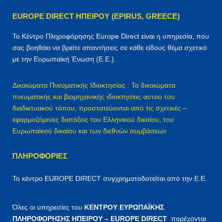
η
EUROPE DIRECT ΗΠΕΙΡΟΥ (EPIRUS, GREECE)
σ
η
Το Κέντρο Πληροφόρησης Europe Direct είναι η υπηρεσία, που
γ
σας βοηθάει να βρείτε απαντήσεις σε κάθε είδους θέμα σχετικό
ι
με την Ευρωπαϊκή Ένωση (Ε.Ε.).
α
:
Δικαιώματα Πνευματικής Ιδιοκτησίας : Τα δικαιώματα
πνευματικής και βιομηχανικής ιδιοκτησίας αυτού του
διαδικτυακού τόπου, προστατεύονται από τις σχετικές –
εφαρμοζόμενες διατάξεις του Ελληνικού δικαίου, του
Ευρωπαϊκού δικαίου και των διεθνών συμβάσεων
ΠΛΗΡΟΦΟΡΊΕΣ
Το κέντρο EUROPE DIRECT συγχρηματοδοτείται από την Ε.Ε.
Όλες οι υπηρεσίες του
ΚΕΝΤΡΟΥ ΕΥΡΩΠΑΪΚΗΣ
ΠΛΗΡΟΦΟΡΗΣΗΣ ΗΠΕΙΡΟΥ – EUROPE DIRECT
παρέχονται