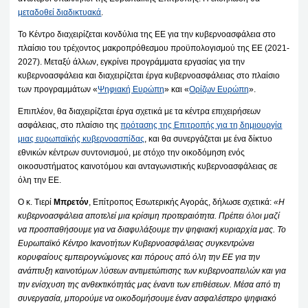
μεταδοθεί διαδικτυακά
.
Το Κέντρο διαχειρίζεται κονδύλια της ΕΕ για την κυβερνοασφάλεια στο
πλαίσιο του τρέχοντος μακροπρόθεσμου προϋπολογισμού της ΕΕ (2021-
2027). Μεταξύ άλλων, εγκρίνει προγράμματα εργασίας για την
κυβερνοασφάλεια και διαχειρίζεται έργα κυβερνοασφάλειας στο πλαίσιο
των προγραμμάτων «
Ψηφιακή Ευρώπη
» και «
Ορίζων Ευρώπη
».
Επιπλέον, θα διαχειρίζεται έργα σχετικά με τα κέντρα επιχειρήσεων
ασφάλειας, στο πλαίσιο της
πρότασης της Επιτροπής για τη δημιουργία
μιας ευρωπαϊκής κυβερνοασπίδας
, και θα συνεργάζεται με ένα δίκτυο
εθνικών κέντρων συντονισμού, με στόχο την οικοδόμηση ενός
οικοσυστήματος καινοτόμου και ανταγωνιστικής κυβερνοασφάλειας σε
όλη την ΕΕ.
Ο κ. Τιερί
Μπρετόν
, Επίτροπος Εσωτερικής Αγοράς, δήλωσε σχετικά:
«Η
κυβερνοασφάλεια αποτελεί μια κρίσιμη προτεραιότητα. Πρέπει όλοι μαζί
να προσπαθήσουμε για να διαφυλάξουμε την ψηφιακή κυριαρχία μας. Το
Ευρωπαϊκό Κέντρο Ικανοτήτων Κυβερνοασφάλειας συγκεντρώνει
κορυφαίους εμπειρογνώμονες και πόρους από όλη την ΕΕ για την
ανάπτυξη καινοτόμων λύσεων αντιμετώπισης των κυβερνοαπειλών και για
την ενίσχυση της ανθεκτικότητάς μας έναντι των επιθέσεων. Μέσα από τη
συνεργασία, μπορούμε να οικοδομήσουμε έναν ασφαλέστερο ψηφιακό