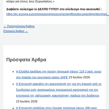
κόσμο για όλους τους Ευρωπαίους.»
Διαβάστε ολόκληρο το ΔΕΛΤΙΟ ΤΥΠΟΥ στο σύνδεσμο που ακολουθεί :
https://ec.europa.eu/commission/presscorner/api/files/document/print/en
←
Προηγούμενο Άρθρο
Επόμενο Άρθρο
→
Πρόσφατα Άρθρα
Η Ελλάδα λαμβάνει την πρώτη πληρωμή ύψους 118,2 εκατ. ευρώ
στο πλαίσιο του αμυντικού μέσου SAFE
23 Ιουλίου 2026
Η Επιτροπή εκφράζει την ικανοποίησή της για την έγκριση από το
Συμβούλιο ενός ανανεωμένου προσωρινού κανονισμού για τον
εντοπισμό της σεξουαλικής κακοποίησης παιδιών στο διαδίκτυο
23 Ιουλίου 2026
Η Επιτροπή επιβάλλει στην Google πρόστιμα ύψους 890 εκατ.