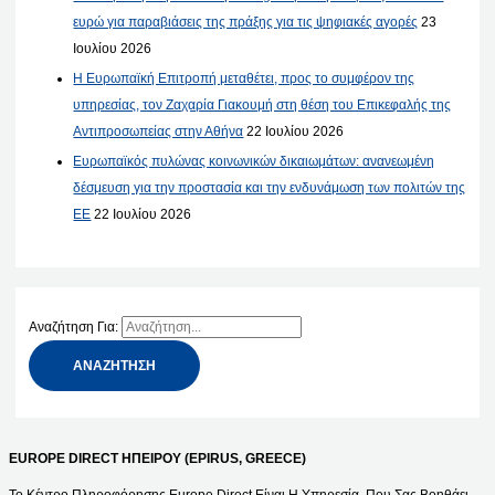
ευρώ για παραβιάσεις της πράξης για τις ψηφιακές αγορές
23
Ιουλίου 2026
Η Ευρωπαϊκή Επιτροπή μεταθέτει, προς το συμφέρον της
υπηρεσίας, τον Ζαχαρία Γιακουμή στη θέση του Επικεφαλής της
Αντιπροσωπείας στην Αθήνα
22 Ιουλίου 2026
Ευρωπαϊκός πυλώνας κοινωνικών δικαιωμάτων: ανανεωμένη
δέσμευση για την προστασία και την ενδυνάμωση των πολιτών της
ΕΕ
22 Ιουλίου 2026
Αναζήτηση Για:
EUROPE DIRECT ΗΠΕΙΡΟΥ (EPIRUS, GREECE)
Το Κέντρο Πληροφόρησης Europe Direct Είναι Η Υπηρεσία, Που Σας Βοηθάει