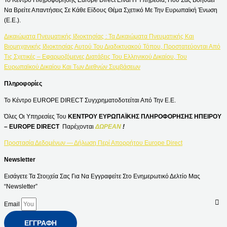
Να Βρείτε Απαντήσεις Σε Κάθε Είδους Θέμα Σχετικό Με Την Ευρωπαϊκή Ένωση
(Ε.Ε.).
Δικαιώματα Πνευματικής Ιδιοκτησίας : Τα Δικαιώματα Πνευματικής Και
Βιομηχανικής Ιδιοκτησίας Αυτού Του Διαδικτυακού Τόπου, Προστατεύονται Από
Τις Σχετικές – Εφαρμοζόμενες Διατάξεις Του Ελληνικού Δικαίου, Του
Ευρωπαϊκού Δικαίου Και Των Διεθνών Συμβάσεων
Πληροφορίες
Το Κέντρο EUROPE DIRECT Συγχρηματοδοτείται Από Την Ε.Ε.
Όλες Οι Υπηρεσίες Του
ΚΕΝΤΡΟΥ ΕΥΡΩΠΑΪΚΗΣ ΠΛΗΡΟΦΟΡΗΣΗΣ ΗΠΕΙΡΟΥ
– EUROPE DIRECT
Παρέχονται
ΔΩΡΕΑΝ
!
Προστασία Δεδομένων — Δήλωση Περί Απορρήτου Europe Direct
Newsletter
Εισάγετε Τα Στοιχεία Σας Για Να Εγγραφείτε Στο Ενημερωτικό Δελτίο Μας
“Newsletter”
Email
ΕΓΓΡΑΦΉ