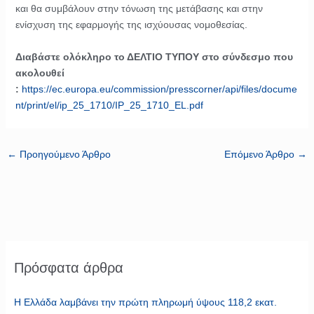
και θα συμβάλουν στην τόνωση της μετάβασης και στην
ενίσχυση της εφαρμογής της ισχύουσας νομοθεσίας.
Διαβάστε ολόκληρο το ΔΕΛΤΙΟ ΤΥΠΟΥ στο σύνδεσμο που
ακολουθεί
:
https://ec.europa.eu/commission/presscorner/api/files/docume
nt/print/el/ip_25_1710/IP_25_1710_EL.pdf
←
Προηγούμενο Άρθρο
Επόμενο Άρθρο
→
Πρόσφατα άρθρα
Η Ελλάδα λαμβάνει την πρώτη πληρωμή ύψους 118,2 εκατ.