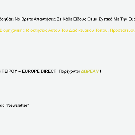
Βοηθάει Να Βρείτε Απαντήσεις Σε Κάθε Είδους Θέμα Σχετικό Με Την Ευ
 Βιομηχανικής Ιδιοκτησίας Αυτού Του Διαδικτυακού Τόπου, Προστατεύον
ΠΕΙΡΟΥ – EUROPE DIRECT
Παρέχονται
ΔΩΡΕΑΝ
!
ας “Newsletter”