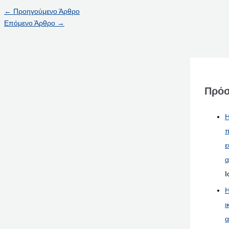
←
Προηγούμενο Άρθρο
Επόμενο Άρθρο
→
Πρόσ
Η
π
ε
α
Ι
Η
ι
α