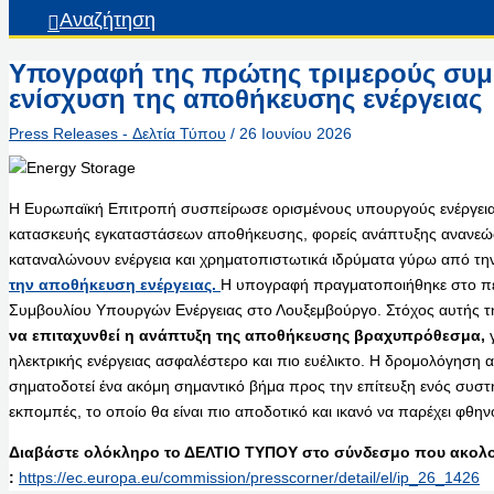
Αναζήτηση
Υπογραφή της πρώτης τριμερούς συμφ
ενίσχυση της αποθήκευσης ενέργειας
Press Releases - Δελτία Τύπου
/
26 Ιουνίου 2026
Η Ευρωπαϊκή Επιτροπή συσπείρωσε ορισμένους υπουργούς ενέργειας
κατασκευής εγκαταστάσεων αποθήκευσης, φορείς ανάπτυξης ανανεώσ
καταναλώνουν ενέργεια και χρηματοπιστωτικά ιδρύματα γύρω από τ
την αποθήκευση ενέργειας.
Η υπογραφή πραγματοποιήθηκε στο πε
Συμβουλίου Υπουργών Ενέργειας στο Λουξεμβούργο. Στόχος αυτής τη
να επιταχυνθεί η ανάπτυξη της αποθήκευσης βραχυπρόθεσμα,
γ
ηλεκτρικής ενέργειας ασφαλέστερο και πιο ευέλικτο. Η δρομολόγηση 
σηματοδοτεί ένα ακόμη σημαντικό βήμα προς την επίτευξη ενός συ
εκπομπές, το οποίο θα είναι πιο αποδοτικό και ικανό να παρέχει φθην
Διαβάστε ολόκληρο το ΔΕΛΤΙΟ ΤΥΠΟΥ στο σύνδεσμο που ακολο
:
https://ec.europa.eu/commission/presscorner/detail/el/ip_26_1426