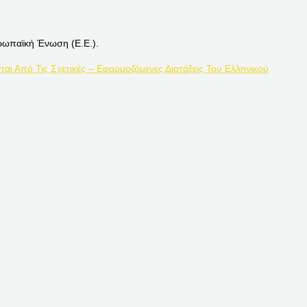
ρωπαϊκή Ένωση (Ε.Ε.).
ται Από Τις Σχετικές – Εφαρμοζόμενες Διατάξεις Του Ελληνικού