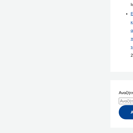
Ι
Ε
κ
α
π
τ
2
Αναζήτη