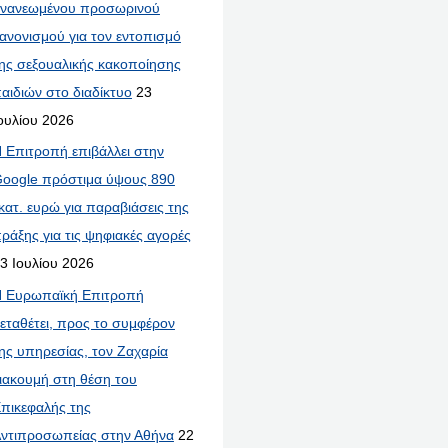
νανεωμένου προσωρινού
ανονισμού για τον εντοπισμό
ης σεξουαλικής κακοποίησης
αιδιών στο διαδίκτυο
23
ουλίου 2026
 Επιτροπή επιβάλλει στην
oogle πρόστιμα ύψους 890
κατ. ευρώ για παραβιάσεις της
ράξης για τις ψηφιακές αγορές
3 Ιουλίου 2026
 Ευρωπαϊκή Επιτροπή
εταθέτει, προς το συμφέρον
ης υπηρεσίας, τον Ζαχαρία
ιακουμή στη θέση του
πικεφαλής της
ντιπροσωπείας στην Αθήνα
22