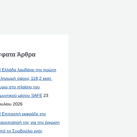
φατα Άρθρα
 Ελλάδα λαμβάνει την πρώτη
ληρωμή ύψους 118,2 εκατ.
υρώ στο πλαίσιο του
μυντικού μέσου SAFE
23
ουλίου 2026
 Επιτροπή εκφράζει την
κανοποίησή της για την έγκριση
πό το Συμβούλιο ενός