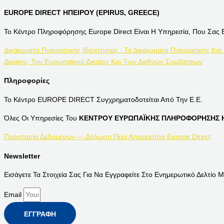
EUROPE DIRECT ΗΠΕΙΡΟΥ (EPIRUS, GREECE)
Το Κέντρο Πληροφόρησης Europe Direct Είναι Η Υπηρεσία, Που Σας 
Δικαιώματα Πνευματικής Ιδιοκτησίας : Τα Δικαιώματα Πνευματικής Και
Δικαίου, Του Ευρωπαϊκού Δικαίου Και Των Διεθνών Συμβάσεων
Πληροφορίες
Το Κέντρο EUROPE DIRECT Συγχρηματοδοτείται Από Την Ε.Ε.
Όλες Οι Υπηρεσίες Του
ΚΕΝΤΡΟΥ ΕΥΡΩΠΑΪΚΗΣ ΠΛΗΡΟΦΟΡΗΣΗΣ Η
Προστασία Δεδομένων — Δήλωση Περί Απορρήτου Europe Direct
Newsletter
Εισάγετε Τα Στοιχεία Σας Για Να Εγγραφείτε Στο Ενημερωτικό Δελτίο Μ
Email
ΕΓΓΡΑΦΉ