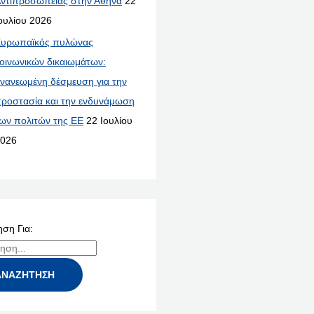
ντιπροσωπείας στην Αθήνα
22
ουλίου 2026
υρωπαϊκός πυλώνας
οινωνικών δικαιωμάτων:
νανεωμένη δέσμευση για την
ροστασία και την ενδυνάμωση
ων πολιτών της ΕΕ
22 Ιουλίου
026
ση Για: