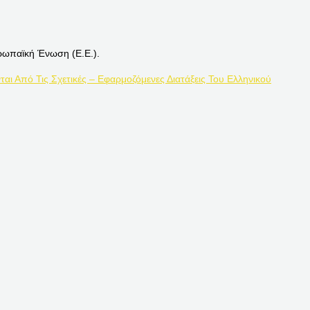
ρωπαϊκή Ένωση (Ε.Ε.).
ται Από Τις Σχετικές – Εφαρμοζόμενες Διατάξεις Του Ελληνικού