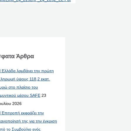
φατα Άρθρα
 Ελλάδα λαμβάνει την πρώτη
ληρωμή ύψους 118,2 εκατ.
υρώ στο πλαίσιο του
μυντικού μέσου SAFE
23
ουλίου 2026
 Επιτροπή εκφράζει την
κανοποίησή της για την έγκριση
πό το Συμβούλιο ενός