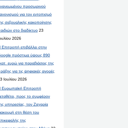
νανεωμένου προσωρινού
ανονισμού για τον εντοπισμό
ης σεξουαλικής κακοποίησης
αιδιών στο διαδίκτυο
23
ουλίου 2026
 Επιτροπή επιβάλλει στην
oogle πρόστιμα ύψους 890
κατ. ευρώ για παραβιάσεις της
ράξης για τις ψηφιακές αγορές
3 Ιουλίου 2026
 Ευρωπαϊκή Επιτροπή
εταθέτει, προς το συμφέρον
ης υπηρεσίας, τον Ζαχαρία
ιακουμή στη θέση του
πικεφαλής της