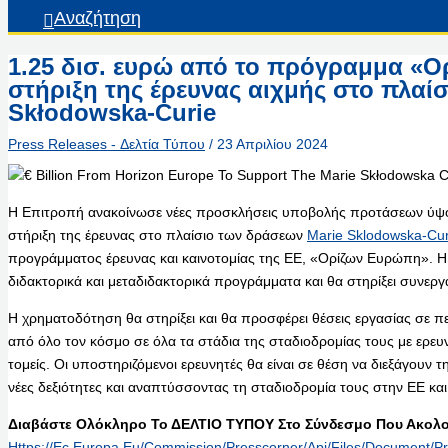
Αναζήτηση
1.25 δισ. ευρώ από το πρόγραμμα «Ο
στήριξη της έρευνας αιχμής στο πλαί
Skłodowska-Curie
Press Releases - Δελτία Τύπου
/
23 Απριλίου 2024
Η Επιτροπή ανακοίνωσε νέες προσκλήσεις υποβολής προτάσεων ύψου
στήριξη της έρευνας στο πλαίσιο των δράσεων
Marie Sklodowska-Cu
προγράμματος έρευνας και καινοτομίας της ΕΕ, «Ορίζων Ευρώπη». Η
διδακτορικά και μεταδιδακτορικά προγράμματα και θα στηρίξει συνεργα
Η χρηματοδότηση θα στηρίξει και θα προσφέρει θέσεις εργασίας σε 
από όλο τον κόσμο σε όλα τα στάδια της σταδιοδρομίας τους με ερε
τομείς. Οι υποστηριζόμενοι ερευνητές θα είναι σε θέση να διεξάγουν
νέες δεξιότητες και αναπτύσσοντας τη σταδιοδρομία τους στην ΕΕ κα
Διαβάστε Ολόκληρο Το ΔΕΛΤΙΟ ΤΥΠΟΥ Στο Σύνδεσμο Που Ακολου
Https://ec.europa.eu/commission/presscorner/api/files/document/p