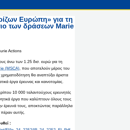
ρίζων Ευρώπη» για τη
σιο των δράσεων Marie
ς άνω των 1.25 δισ. ευρώ για τη
rie (MSCA)
, που αποτελούν μέρος του
 χρηματοδότηση θα αναπτύξει άριστα
τικά έργα έρευνας και καινοτομίας.
περίπου 10 000 ταλαντούχους ερευνητές
υνητικά έργα που καλύπτουν όλους τους
 την έρευνά τους, αποκτώντας παράλληλα
ι πέραν αυτής.
θεί :
rint/el/ip_24_2252/IP_24_2252_EL.pdf