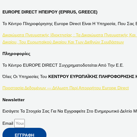
EUROPE DIRECT ΗΠΕΙΡΟΥ (EPIRUS, GREECE)
Το Κέντρο Πληροφόρησης Europe Direct Είναι Η Υπηρεσία, Που Σας 
Δικαιώματα Πνευματικής Ιδιοκτησίας : Τα Δικαιώματα Πνευματικής Και
Δικαίου, Του Ευρωπαϊκού Δικαίου Και Των Διεθνών Συμβάσεων
Πληροφορίες
Το Κέντρο EUROPE DIRECT Συγχρηματοδοτείται Από Την Ε.Ε.
Όλες Οι Υπηρεσίες Του
ΚΕΝΤΡΟΥ ΕΥΡΩΠΑΪΚΗΣ ΠΛΗΡΟΦΟΡΗΣΗΣ Η
Προστασία Δεδομένων — Δήλωση Περί Απορρήτου Europe Direct
Newsletter
Εισάγετε Τα Στοιχεία Σας Για Να Εγγραφείτε Στο Ενημερωτικό Δελτίο Μ
Email
ΕΓΓΡΑΦΉ