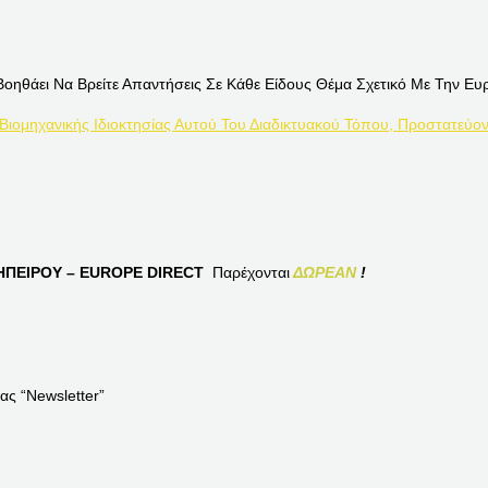
Βοηθάει Να Βρείτε Απαντήσεις Σε Κάθε Είδους Θέμα Σχετικό Με Την Ευ
 Βιομηχανικής Ιδιοκτησίας Αυτού Του Διαδικτυακού Τόπου, Προστατεύον
ΠΕΙΡΟΥ – EUROPE DIRECT
Παρέχονται
ΔΩΡΕΑΝ
!
ας “Newsletter”