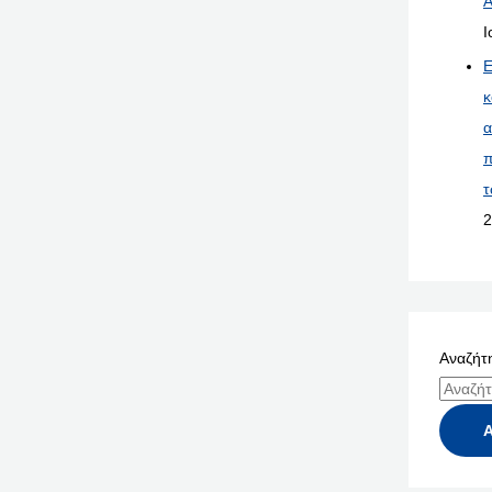
Α
Ι
Ε
κ
α
π
τ
2
Αναζήτη