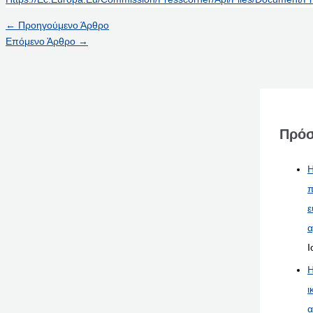
←
Προηγούμενο Άρθρο
Επόμενο Άρθρο
→
Πρόσ
Η
π
ε
α
Ι
Η
ι
α