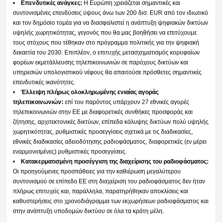
•
Επενδυτικές ανάγκες:
Η Ευρώπη χρειάζεται σημαντικές και
συντονισμένες επενδύσεις ύψους άνω των 200 δισ. EUR από τον ιδιωτικό
και τον δημόσιο τομέα για να διασφαλιστεί η ανάπτυξη ψηφιακών δικτύων
υψηλής χωρητικότητας, γεγονός που θα μας βοηθήσει να επιτύχουμε
τους στόχους που τέθηκαν στο πρόγραμμα πολιτικής για την ψηφιακή
δεκαετία του 2030. Επιπλέον, ο επιτυχής μετασχηματισμός κορυφαίων
φορέων εκμετάλλευσης τηλεπικοινωνιών σε παρόχους δικτύων και
υπηρεσιών υπολογιστικού νέφους θα απαιτούσε πρόσθετες σημαντικές
επενδυτικές ικανότητες.
•
Έλλειψη πλήρως ολοκληρωμένης ενιαίας αγοράς
τηλεπικοινωνιών:
επί του παρόντος υπάρχουν 27 εθνικές αγορές
τηλεπικοινωνιών στην ΕΕ με διαφορετικές συνθήκες προσφοράς και
ζήτησης, αρχιτεκτονικές δικτύων, επίπεδα κάλυψης δικτύων πολύ υψηλής
χωρητικότητας, ρυθμιστικές προσεγγίσεις σχετικά με τις διαδικασίες,
εθνικές διαδικασίες αδειοδότησης ραδιοφάσματος, διαφορετικές (εν μέρει
εναρμονισμένες) ρυθμιστικές προσεγγίσεις.
•
Κατακερματισμένη προσέγγιση της διαχείρισης του ραδιοφάσματος:
Οι προηγούμενες προσπάθειες για την καθιέρωση μεγαλύτερου
συντονισμού σε επίπεδο ΕΕ στη διαχείριση του ραδιοφάσματος δεν ήταν
πλήρως επιτυχείς και, παράλληλα, παρατηρήθηκαν αποκλίσεις και
καθυστερήσεις στο χρονοδιάγραμμα των εκχωρήσεων ραδιοφάσματος και
στην ανάπτυξη υποδομών δικτύου σε όλα τα κράτη μέλη.