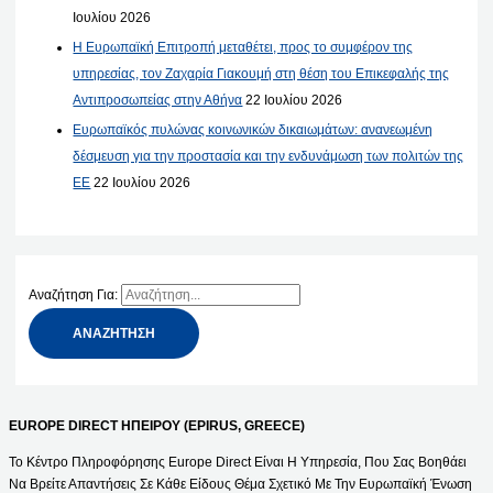
Ιουλίου 2026
Η Ευρωπαϊκή Επιτροπή μεταθέτει, προς το συμφέρον της
υπηρεσίας, τον Ζαχαρία Γιακουμή στη θέση του Επικεφαλής της
Αντιπροσωπείας στην Αθήνα
22 Ιουλίου 2026
Ευρωπαϊκός πυλώνας κοινωνικών δικαιωμάτων: ανανεωμένη
δέσμευση για την προστασία και την ενδυνάμωση των πολιτών της
ΕΕ
22 Ιουλίου 2026
Αναζήτηση Για:
EUROPE DIRECT ΗΠΕΙΡΟΥ (EPIRUS, GREECE)
Το Κέντρο Πληροφόρησης Europe Direct Είναι Η Υπηρεσία, Που Σας Βοηθάει
Να Βρείτε Απαντήσεις Σε Κάθε Είδους Θέμα Σχετικό Με Την Ευρωπαϊκή Ένωση