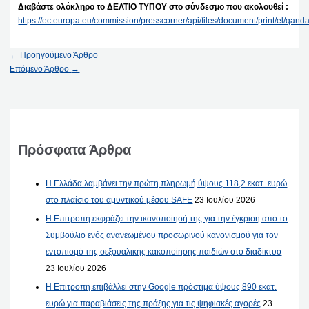
Διαβάστε ολόκληρο το ΔΕΛΤΙΟ ΤΥΠΟΥ στο σύνδεσμο που ακολουθεί :
https://ec.europa.eu/commission/presscorner/api/files/document/print/el
←
Προηγούμενο Άρθρο
Επόμενο Άρθρο
→
Πρόσφατα Άρθρα
Η Ελλάδα λαμβάνει την πρώτη πληρωμή ύψους 118,2 εκατ. ευρώ
στο πλαίσιο του αμυντικού μέσου SAFE
23 Ιουλίου 2026
Η Επιτροπή εκφράζει την ικανοποίησή της για την έγκριση από το
Συμβούλιο ενός ανανεωμένου προσωρινού κανονισμού για τον
εντοπισμό της σεξουαλικής κακοποίησης παιδιών στο διαδίκτυο
23 Ιουλίου 2026
Η Επιτροπή επιβάλλει στην Google πρόστιμα ύψους 890 εκατ.
ευρώ για παραβιάσεις της πράξης για τις ψηφιακές αγορές
23