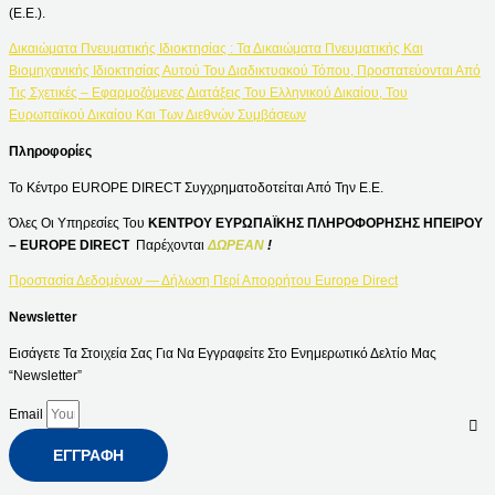
(Ε.Ε.).
Δικαιώματα Πνευματικής Ιδιοκτησίας : Τα Δικαιώματα Πνευματικής Και
Βιομηχανικής Ιδιοκτησίας Αυτού Του Διαδικτυακού Τόπου, Προστατεύονται Από
Τις Σχετικές – Εφαρμοζόμενες Διατάξεις Του Ελληνικού Δικαίου, Του
Ευρωπαϊκού Δικαίου Και Των Διεθνών Συμβάσεων
Πληροφορίες
Το Κέντρο EUROPE DIRECT Συγχρηματοδοτείται Από Την Ε.Ε.
Όλες Οι Υπηρεσίες Του
ΚΕΝΤΡΟΥ ΕΥΡΩΠΑΪΚΗΣ ΠΛΗΡΟΦΟΡΗΣΗΣ ΗΠΕΙΡΟΥ
– EUROPE DIRECT
Παρέχονται
ΔΩΡΕΑΝ
!
Προστασία Δεδομένων — Δήλωση Περί Απορρήτου Europe Direct
Newsletter
Εισάγετε Τα Στοιχεία Σας Για Να Εγγραφείτε Στο Ενημερωτικό Δελτίο Μας
“Newsletter”
Email
ΕΓΓΡΑΦΉ