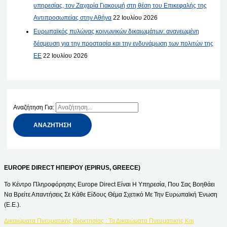
υπηρεσίας, τον Ζαχαρία Γιακουμή στη θέση του Επικεφαλής της
Αντιπροσωπείας στην Αθήνα
22 Ιουλίου 2026
Ευρωπαϊκός πυλώνας κοινωνικών δικαιωμάτων: ανανεωμένη
δέσμευση για την προστασία και την ενδυνάμωση των πολιτών της
ΕΕ
22 Ιουλίου 2026
Αναζήτηση Για:
EUROPE DIRECT ΗΠΕΙΡΟΥ (EPIRUS, GREECE)
Το Κέντρο Πληροφόρησης Europe Direct Είναι Η Υπηρεσία, Που Σας Βοηθάει
Να Βρείτε Απαντήσεις Σε Κάθε Είδους Θέμα Σχετικό Με Την Ευρωπαϊκή Ένωση
(Ε.Ε.).
Δικαιώματα Πνευματικής Ιδιοκτησίας : Τα Δικαιώματα Πνευματικής Και