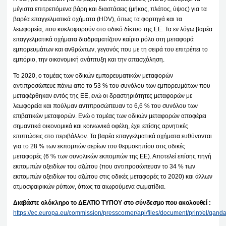
μέγιστα επιτρεπόμενα βάρη και διαστάσεις (μήκος, πλάτος, ύψος) για τα
βαρέα επαγγελματικά οχήματα (HDV), όπως τα φορτηγά και τα
λεωφορεία, που κυκλοφορούν στο οδικό δίκτυο της ΕΕ. Τα εν λόγω βαρέα
επαγγελματικά οχήματα διαδραματίζουν καίριο ρόλο στη μεταφορά
εμπορευμάτων και ανθρώπων, γεγονός που με τη σειρά του επιτρέπει το
εμπόριο, την οικονομική ανάπτυξη και την απασχόληση.
Το 2020, ο τομέας των οδικών εμπορευματικών μεταφορών
αντιπροσώπευε πάνω από το 53 % του συνόλου των εμπορευμάτων που
μεταφέρθηκαν εντός της ΕΕ, ενώ οι δραστηριότητες μεταφορών με
λεωφορεία και πούλμαν αντιπροσώπευαν το 6,6 % του συνόλου των
επιβατικών μεταφορών. Ενώ ο τομέας των οδικών μεταφορών αποφέρει
σημαντικά οικονομικά και κοινωνικά οφέλη, έχει επίσης αρνητικές
επιπτώσεις στο περιβάλλον. Τα βαρέα επαγγελματικά οχήματα ευθύνονται
για το 28 % των εκπομπών αερίων του θερμοκηπίου στις οδικές
μεταφορές (6 % των συνολικών εκπομπών της ΕΕ). Αποτελεί επίσης πηγή
εκπομπών οξειδίων του αζώτου (που αντιπροσώπευαν το 34 % των
εκπομπών οξειδίων του αζώτου στις οδικές μεταφορές το 2020) και άλλων
ατμοσφαιρικών ρύπων, όπως τα αιωρούμενα σωματίδια.
Διαβάστε ολόκληρο το ΔΕΛΤΙΟ ΤΥΠΟΥ στο σύνδεσμο που ακολουθεί :
https://ec.europa.eu/commission/presscorner/api/files/document/print/el