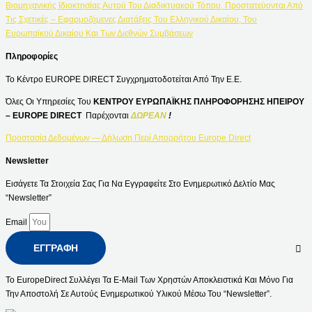
Βιομηχανικής Ιδιοκτησίας Αυτού Του Διαδικτυακού Τόπου, Προστατεύονται Από
Τις Σχετικές – Εφαρμοζόμενες Διατάξεις Του Ελληνικού Δικαίου, Του
Ευρωπαϊκού Δικαίου Και Των Διεθνών Συμβάσεων
Πληροφορίες
Το Κέντρο EUROPE DIRECT Συγχρηματοδοτείται Από Την Ε.Ε.
Όλες Οι Υπηρεσίες Του
ΚΕΝΤΡΟΥ ΕΥΡΩΠΑΪΚΗΣ ΠΛΗΡΟΦΟΡΗΣΗΣ ΗΠΕΙΡΟΥ
– EUROPE DIRECT
Παρέχονται
ΔΩΡΕΑΝ
!
Προστασία Δεδομένων — Δήλωση Περί Απορρήτου Europe Direct
Newsletter
Εισάγετε Τα Στοιχεία Σας Για Να Εγγραφείτε Στο Ενημερωτικό Δελτίο Μας
“Newsletter”
Email
ΕΓΓΡΑΦΉ
Το EuropeDirect Συλλέγει Τα E-Mail Των Χρηστών Αποκλειστικά Και Μόνο Για
Την Αποστολή Σε Αυτούς Ενημερωτικού Υλικού Μέσω Του “Newsletter”.