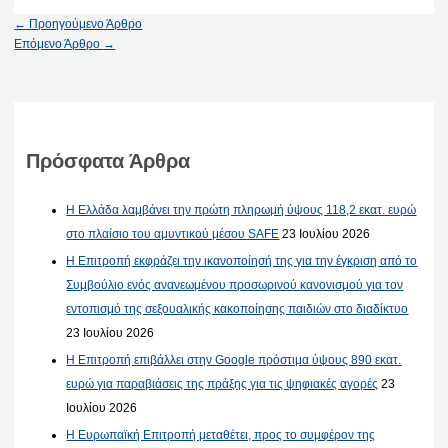
←
Προηγούμενο Άρθρο
Επόμενο Άρθρο
→
Πρόσφατα Άρθρα
Η Ελλάδα λαμβάνει την πρώτη πληρωμή ύψους 118,2 εκατ. ευρώ
στο πλαίσιο του αμυντικού μέσου SAFE
23 Ιουλίου 2026
Η Επιτροπή εκφράζει την ικανοποίησή της για την έγκριση από το
Συμβούλιο ενός ανανεωμένου προσωρινού κανονισμού για τον
εντοπισμό της σεξουαλικής κακοποίησης παιδιών στο διαδίκτυο
23 Ιουλίου 2026
Η Επιτροπή επιβάλλει στην Google πρόστιμα ύψους 890 εκατ.
ευρώ για παραβιάσεις της πράξης για τις ψηφιακές αγορές
23
Ιουλίου 2026
Η Ευρωπαϊκή Επιτροπή μεταθέτει, προς το συμφέρον της