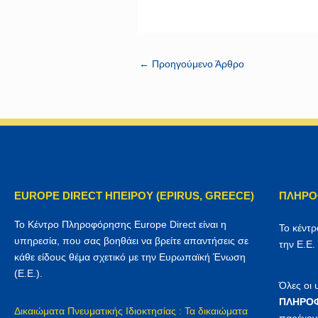
←
Προηγούμενο Άρθρο
EUROPE DIRECT ΗΠΕΙΡΟΥ (EPIRUS, GREECE)
ΠΛΗΡΟ
Το Κέντρο Πληροφόρησης Europe Direct είναι η
Το κέντ
υπηρεσία, που σας βοηθάει να βρείτε απαντήσεις σε
την Ε.Ε.
κάθε είδους θέμα σχετικό με την Ευρωπαϊκή Ένωση
(Ε.Ε.).
Όλες οι
ΠΛΗΡΟΦ
Δικαιώματα Πνευματικής Ιδιοκτησίας : Τα δικαιώματα
παρέχον