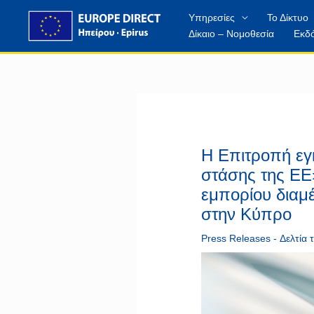
Μετάβαση
περιεχόμενο
Υπηρεσίες
Το Δίκτυο
στο
Δίκαιο – Νομοθεσία
Εκδό
περιεχόμενο
Η Επιτροπή εγκ
στάσης της ΕΕ
εμπορίου διαμ
στην Κύπρο
Press Releases - Δελτία