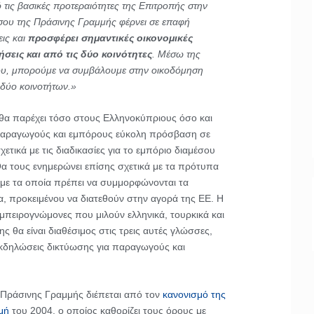
 τις βασικές προτεραιότητες της Επιτροπής στην
σου της Πράσινης Γραμμής φέρνει σε επαφή
ις και
προσφέρει σημαντικές οικονομικές
ρήσεις και από τις δύο κοινότητες
. Μέσω της
ου, μπορούμε να συμβάλουμε στην οικοδόμηση
 δύο κοινοτήτων.»
θα παρέχει τόσο στους Ελληνοκύπριους όσο και
αραγωγούς και εμπόρους εύκολη πρόσβαση σε
ετικά με τις διαδικασίες για το εμπόριο διαμέσου
α τους ενημερώνει επίσης σχετικά με τα πρότυπα
Ε με τα οποία πρέπει να συμμορφώνονται τα
, προκειμένου να διατεθούν στην αγορά της ΕΕ. Η
μπειρογνώμονες που μιλούν ελληνικά, τουρκικά και
ης θα είναι διαθέσιμος στις τρεις αυτές γλώσσες,
εκδηλώσεις δικτύωσης για παραγωγούς και
 Πράσινης Γραμμής διέπεται από τον
κανονισμό της
μή
του 2004, ο οποίος καθορίζει τους όρους με