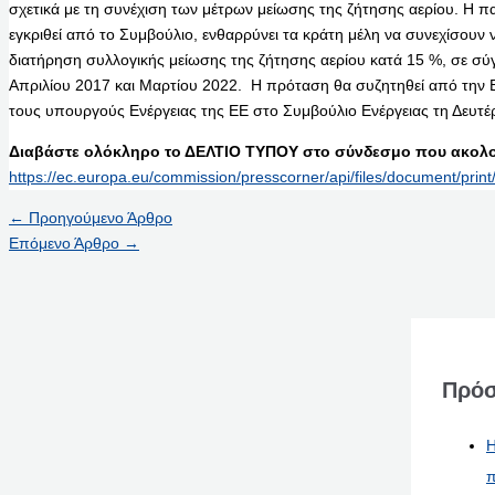
σχετικά με τη συνέχιση των μέτρων μείωσης της ζήτησης αερίου. Η 
εγκριθεί από το Συμβούλιο, ενθαρρύνει τα κράτη μέλη να συνεχίσουν 
διατήρηση συλλογικής μείωσης της ζήτησης αερίου κατά 15 %, σε σύ
Απριλίου 2017 και Μαρτίου 2022. Η πρόταση θα συζητηθεί από την Ε
τους υπουργούς Ενέργειας της ΕΕ στο Συμβούλιο Ενέργειας τη Δευτέ
Διαβάστε ολόκληρο το ΔΕΛΤΙΟ ΤΥΠΟΥ στο σύνδεσμο που ακολο
https://ec.europa.eu/commission/presscorner/api/files/document/pri
←
Προηγούμενο Άρθρο
Επόμενο Άρθρο
→
Πρόσ
Η
π