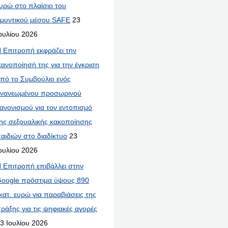
υρώ στο πλαίσιο του
μυντικού μέσου SAFE
23
ουλίου 2026
 Επιτροπή εκφράζει την
κανοποίησή της για την έγκριση
πό το Συμβούλιο ενός
νανεωμένου προσωρινού
ανονισμού για τον εντοπισμό
ης σεξουαλικής κακοποίησης
αιδιών στο διαδίκτυο
23
ουλίου 2026
 Επιτροπή επιβάλλει στην
oogle πρόστιμα ύψους 890
κατ. ευρώ για παραβιάσεις της
ράξης για τις ψηφιακές αγορές
3 Ιουλίου 2026