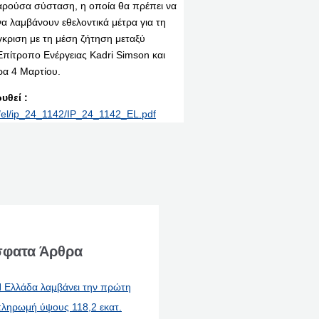
παρούσα σύσταση, η οποία θα πρέπει να
να λαμβάνουν εθελοντικά μέτρα για τη
γκριση με τη μέση ζήτηση μεταξύ
πίτροπο Ενέργειας Kadri Simson και
ρα 4 Μαρτίου.
υθεί :
nt/el/ip_24_1142/IP_24_1142_EL.pdf
φατα Άρθρα
 Ελλάδα λαμβάνει την πρώτη
ληρωμή ύψους 118,2 εκατ.