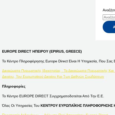
Αναζήτη
EUROPE DIRECT ΗΠΕΙΡΟΥ (EPIRUS, GREECE)
Το Κέντρο Πληροφόρησης Europe Direct Είναι Η Υπηρεσία, Που Σας 
Δικαιώματα Πνευματικής Ιδιοκτησίας : Τα Δικαιώματα Πνευματικής Και
Δικαίου, Του Ευρωπαϊκού Δικαίου Και Των Διεθνών Συμβάσεων
Πληροφορίες
Το Κέντρο EUROPE DIRECT Συγχρηματοδοτείται Από Την Ε.Ε.
Όλες Οι Υπηρεσίες Του
ΚΕΝΤΡΟΥ ΕΥΡΩΠΑΪΚΗΣ ΠΛΗΡΟΦΟΡΗΣΗΣ Η
Προστασία Δεδομένων — Δήλωση Περί Απορρήτου Europe Direct