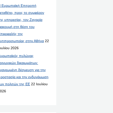
 Ευρωπαϊκή Επιτροπή
εταθέτει, προς το συμφέρον
ης υπηρεσίας, τον Ζαχαρία
ιακουμή στη θέση του
πικεφαλής της
ντιπροσωπείας στην Αθήνα
22
ουλίου 2026
υρωπαϊκός πυλώνας
οινωνικών δικαιωμάτων:
νανεωμένη δέσμευση για την
ροστασία και την ενδυνάμωση
ων πολιτών της ΕΕ
22 Ιουλίου
026