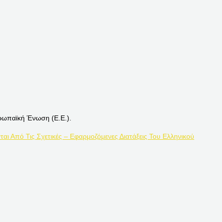
ρωπαϊκή Ένωση (Ε.Ε.).
ται Από Τις Σχετικές – Εφαρμοζόμενες Διατάξεις Του Ελληνικού