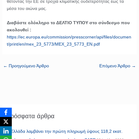
θέτοντας την ΕΕ σε τροχιά κλιματικής ουδετερότητας έως τα
μέσα του αιώνα μας.
Διαβάστε ολόκληρο το ΔΕΛΤΙΟ ΤΥΠΟΥ στο σύνδεσμο που
ακολουθεί :
https://ec.europa.eu/commission/presscorner/api/files/documen
t/print/en/mex_23_5773/MEX_23_5773_EN.pdf
←
Προηγούμενο Άρθρο
Επόμενο Άρθρο
→
Πρόσφατα άρθρα
Η Ελλάδα λαμβάνει την πρώτη πληρωμή ύψους 118,2 εκατ.