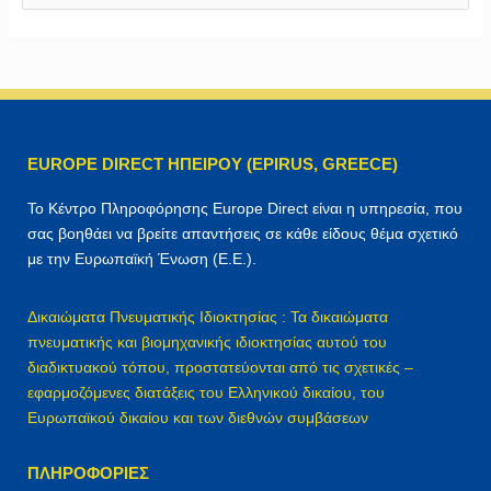
ν
α
ζ
ή
τ
η
EUROPE DIRECT ΗΠΕΙΡΟΥ (EPIRUS, GREECE)
σ
η
Το Κέντρο Πληροφόρησης Europe Direct είναι η υπηρεσία, που
γ
σας βοηθάει να βρείτε απαντήσεις σε κάθε είδους θέμα σχετικό
ι
με την Ευρωπαϊκή Ένωση (Ε.Ε.).
α
:
Δικαιώματα Πνευματικής Ιδιοκτησίας : Τα δικαιώματα
πνευματικής και βιομηχανικής ιδιοκτησίας αυτού του
διαδικτυακού τόπου, προστατεύονται από τις σχετικές –
εφαρμοζόμενες διατάξεις του Ελληνικού δικαίου, του
Ευρωπαϊκού δικαίου και των διεθνών συμβάσεων
ΠΛΗΡΟΦΟΡΊΕΣ