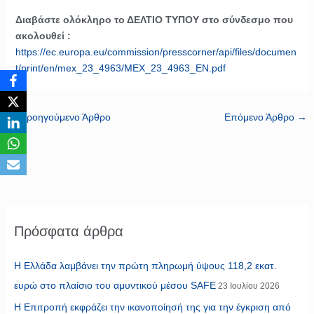
Διαβάστε ολόκληρο το ΔΕΛΤΙΟ ΤΥΠΟΥ στο σύνδεσμο που
ακολουθεί :
https://ec.europa.eu/commission/presscorner/api/files/documen
t/print/en/mex_23_4963/MEX_23_4963_EN.pdf
←
Προηγούμενο Άρθρο
Επόμενο Άρθρο
→
Πρόσφατα άρθρα
Η Ελλάδα λαμβάνει την πρώτη πληρωμή ύψους 118,2 εκατ.
ευρώ στο πλαίσιο του αμυντικού μέσου SAFE
23 Ιουλίου 2026
Η Επιτροπή εκφράζει την ικανοποίησή της για την έγκριση από