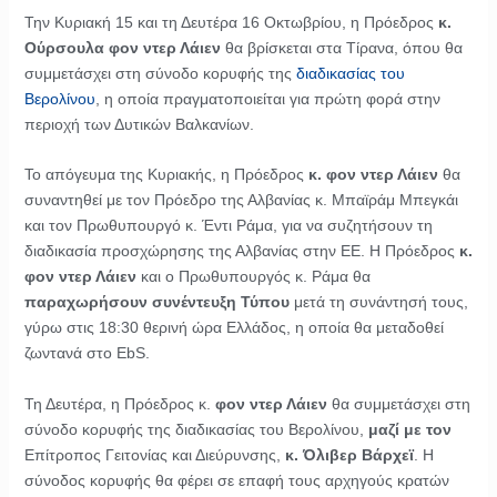
Την Κυριακή 15 και τη Δευτέρα 16 Οκτωβρίου, η Πρόεδρος
κ.
Ούρσουλα φον ντερ Λάιεν
θα βρίσκεται στα Τίρανα, όπου θα
συμμετάσχει στη σύνοδο κορυφής της
διαδικασίας του
Βερολίνου
, η οποία πραγματοποιείται για πρώτη φορά στην
περιοχή των Δυτικών Βαλκανίων.
Το απόγευμα της Κυριακής, η Πρόεδρος
κ. φον ντερ Λάιεν
θα
συναντηθεί με τον Πρόεδρο της Αλβανίας κ. Μπαϊράμ Μπεγκάι
και τον Πρωθυπουργό κ. Έντι Ράμα, για να συζητήσουν τη
διαδικασία προσχώρησης της Αλβανίας στην ΕΕ. Η Πρόεδρος
κ.
φον ντερ Λάιεν
και ο Πρωθυπουργός κ. Ράμα θα
παραχωρήσουν συνέντευξη Τύπου
μετά τη συνάντησή τους,
γύρω στις 18:30 θερινή ώρα Ελλάδος, η οποία θα μεταδοθεί
ζωντανά στο EbS.
Τη Δευτέρα, η Πρόεδρος κ.
φον ντερ Λάιεν
θα συμμετάσχει στη
σύνοδο κορυφής της διαδικασίας του Βερολίνου,
μαζί με τον
Επίτροπος Γειτονίας και Διεύρυνσης,
κ. Όλιβερ Βάρχεϊ
. Η
σύνοδος κορυφής θα φέρει σε επαφή τους αρχηγούς κρατών