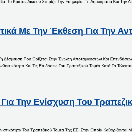
α. Το Κράτος Δικαίου Στηρίζει Την Ευημερία, Τη Δημοκρατία Και Την 
τικά Με Την Έκθεση Για Την Αν
η Δέσμευση Που Ορίζεται Στην Ένωση Αποταμιεύσεων Και Επενδύσεων 
 Ανθεκτικότητα Και Τις Επιδόσεις Του Τραπεζικού Τομέα Κατά Τα Τελευ
Για Την Ενίσχυση Του Τραπεζι
στικότητα Του Τραπεζικού Τομέα Της ΕΕ, Στην Οποία Καθορίζονται Μ