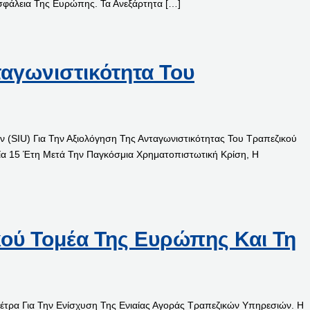
Ασφάλεια Της Ευρώπης. Τα Ανεξάρτητα […]
ταγωνιστικότητα Του
(SIU) Για Την Αξιολόγηση Της Ανταγωνιστικότητας Του Τραπεζικού
ταία 15 Έτη Μετά Την Παγκόσμια Χρηματοπιστωτική Κρίση, Η
κού Τομέα Της Ευρώπης Και Τη
έτρα Για Την Ενίσχυση Της Ενιαίας Αγοράς Τραπεζικών Υπηρεσιών. Η