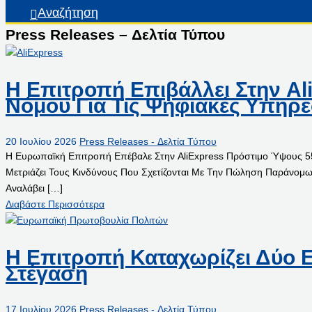
Αναζήτηση
Press Releases – Δελτία Τύπου
Η Επιτροπή Επιβάλλει Στην A
Νόμου Για Τις Ψηφιακές Υπηρε
20 Ιουλίου 2026
Press Releases - Δελτία Τύπου
Η Ευρωπαϊκή Επιτροπή Επέβαλε Στην AliExpress Πρόστιμο Ύψους 55
Μετριάζει Τους Κινδύνους Που Σχετίζονται Με Την Πώληση Παράνο
Αναλάβει […]
Διαβάστε Περισσότερα
Η Επιτροπή Καταχωρίζει Δύο 
Στέγαση
17 Ιουλίου 2026
Press Releases - Δελτία Τύπου