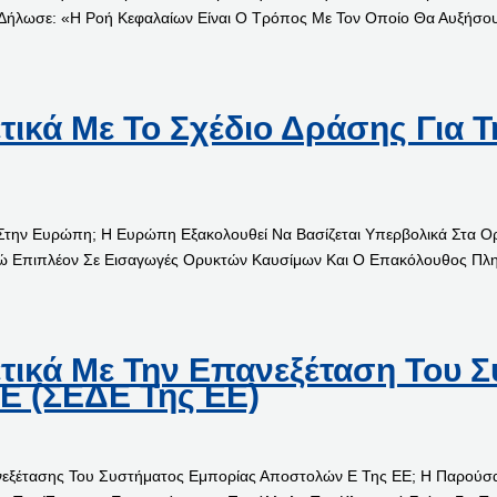
 Δήλωσε: «Η Ροή Κεφαλαίων Είναι Ο Τρόπος Με Τον Οποίο Θα Αυξήσο
τικά Με Το Σχέδιο Δράσης Για 
μό Στην Ευρώπη; Η Ευρώπη Εξακολουθεί Να Βασίζεται Υπερβολικά Στα
ώ Επιπλέον Σε Εισαγωγές Ορυκτών Καυσίμων Και Ο Επακόλουθος Πλη
ετικά Με Την Επανεξέταση Του 
Ε (ΣΕΔΕ Της ΕΕ)
πανεξέτασης Του Συστήματος Εμπορίας Αποστολών Ε Της ΕΕ; Η Παρούσα