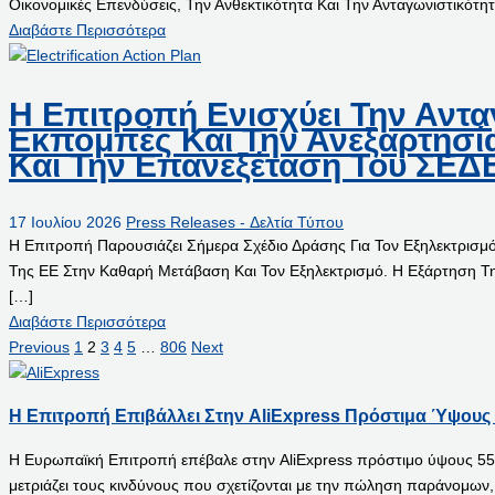
Οικονομικές Επενδύσεις, Την Ανθεκτικότητα Και Την Ανταγωνιστικότ
Διαβάστε Περισσότερα
Η Επιτροπή Ενισχύει Την Αντα
Εκπομπές Και Την Ανεξαρτησί
Και Την Επανεξέταση Του ΣΕΔ
17 Ιουλίου 2026
Press Releases - Δελτία Τύπου
Η Επιτροπή Παρουσιάζει Σήμερα Σχέδιο Δράσης Για Τον Εξηλεκτρισμ
Της ΕΕ Στην Καθαρή Μετάβαση Και Τον Εξηλεκτρισμό. Η Εξάρτηση Τ
[…]
Διαβάστε Περισσότερα
Previous
1
2
3
4
5
…
806
Next
Η Επιτροπή Επιβάλλει Στην AliExpress Πρόστιμα Ύψους 
Η Ευρωπαϊκή Επιτροπή επέβαλε στην AliExpress πρόστιμο ύψους 550 
μετριάζει τους κινδύνους που σχετίζονται με την πώληση παράνομω