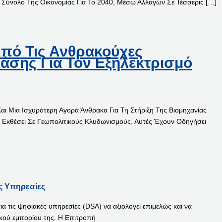
ο Σύνολο Της Οικονομίας Για Το 2040, Μέσω Αλλαγών Σε Τέσσερις […]
Από Τις Ανθρακούχες
άσης Για Τον Εξηλεκτρισμό
ι Μια Ισχυρότερη Αγορά Άνθρακα Για Τη Στήριξη Της Βιομηχανίας
 Εκθέσει Σε Γεωπολιτικούς Κλυδωνισμούς. Αυτές Έχουν Οδηγήσει
ς Υπηρεσίες
τις ψηφιακές υπηρεσίες (DSA) να αξιολογεί επιμελώς και να
κού εμπορίου της. Η Επιτροπή