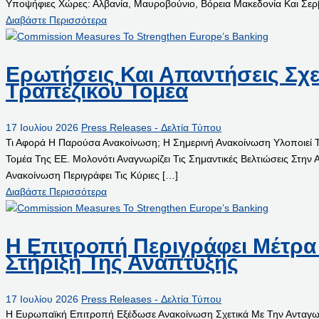
Υποψήφιες Χώρες: Αλβανία, Μαυροβούνιο, Βόρεια Μακεδονία Και Σερβί
Διαβάστε Περισσότερα
Ερωτήσεις Και Απαντήσεις Σχε
Τραπεζικού Τομέα
17 Ιουλίου 2026
Press Releases - Δελτία Τύπου
Τι Αφορά Η Παρούσα Ανακοίνωση; Η Σημερινή Ανακοίνωση Υλοποιεί Τ
Τομέα Της ΕΕ. Μολονότι Αναγνωρίζει Τις Σημαντικές Βελτιώσεις Στην
Ανακοίνωση Περιγράφει Τις Κύριες […]
Διαβάστε Περισσότερα
Η Επιτροπή Περιγράφει Μέτρα 
Στήριξη Της Ανάπτυξης
17 Ιουλίου 2026
Press Releases - Δελτία Τύπου
Η Ευρωπαϊκή Επιτροπή Εξέδωσε Ανακοίνωση Σχετικά Με Την Ανταγωνι