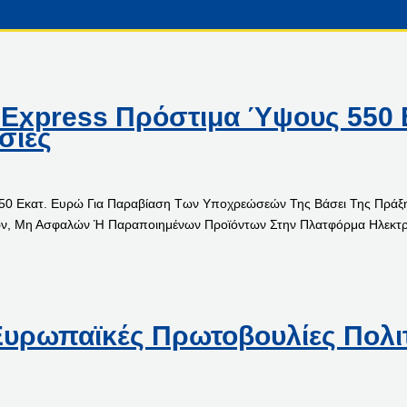
liExpress Πρόστιμα Ύψους 550 
σίες
0 Εκατ. Ευρώ Για Παραβίαση Των Υποχρεώσεών Της Βάσει Της Πράξης 
μων, Μη Ασφαλών Ή Παραποιημένων Προϊόντων Στην Πλατφόρμα Ηλεκτρ
Ευρωπαϊκές Πρωτοβουλίες Πολιτ