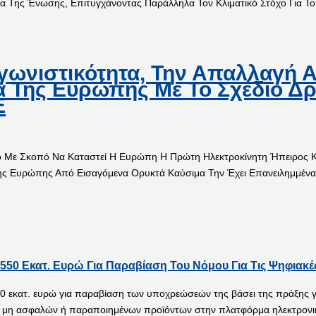
ητα Της Ένωσης, Επιτυγχάνοντας Παράλληλα Τον Κλιματικό Στόχο Για Τ
γωνιστικότητα, Την Απαλλαγή 
α Της Ευρώπης Με Το Σχέδιο Δρ
Ε
ό Με Σκοπό Να Καταστεί Η Ευρώπη Η Πρώτη Ηλεκτροκίνητη Ήπειρος Κα
ης Ευρώπης Από Εισαγόμενα Ορυκτά Καύσιμα Την Έχει Επανειλημμένα
550 Εκατ. Ευρώ Για Παραβίαση Του Νόμου Για Τις Ψηφιακέ
εκατ. ευρώ για παραβίαση των υποχρεώσεών της βάσει της πράξης για 
ν, μη ασφαλών ή παραποιημένων προϊόντων στην πλατφόρμα ηλεκτρονι