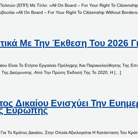
τών (ΕΠΠ) Με Τίτλο: «All On Board – For Your Right To Citizenship W
ουλία «All On Board – For Your Right To Citizenship Without Borders
τικά Με Την Έκθεση Του 2026 Γι
Δικαίου Είναι Το Ετήσιο Εργαλείο Πρόληψης Και Παρακολούθησης Της Ε
ς Της Διεύρυνσης. Από Την Πρώτη Έκδοσή Της Το 2020, Η […]
ος Δικαίου Ενισχύει Την Ευημε
ης Ευρώπης
α Το Κράτος Δικαίου, Στην Οποία Αξιολογείται Η Κατάσταση Του Κράτ