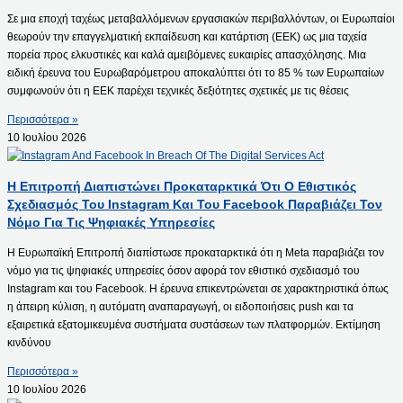
Σε μια εποχή ταχέως μεταβαλλόμενων εργασιακών περιβαλλόντων, οι Ευρωπαίοι
θεωρούν την επαγγελματική εκπαίδευση και κατάρτιση (ΕΕΚ) ως μια ταχεία
πορεία προς ελκυστικές και καλά αμειβόμενες ευκαιρίες απασχόλησης. Μια
ειδική έρευνα του Ευρωβαρόμετρου αποκαλύπτει ότι το 85 % των Ευρωπαίων
συμφωνούν ότι η ΕΕΚ παρέχει τεχνικές δεξιότητες σχετικές με τις θέσεις
Περισσότερα »
10 Ιουλίου 2026
Η Επιτροπή Διαπιστώνει Προκαταρκτικά Ότι Ο Εθιστικός
Σχεδιασμός Του Instagram Και Του Facebook Παραβιάζει Τον
Νόμο Για Τις Ψηφιακές Υπηρεσίες
H Ευρωπαϊκή Επιτροπή διαπίστωσε προκαταρκτικά ότι η Meta παραβιάζει τον
νόμο για τις ψηφιακές υπηρεσίες όσον αφορά τον εθιστικό σχεδιασμό του
Instagram και του Facebook. Η έρευνα επικεντρώνεται σε χαρακτηριστικά όπως
η άπειρη κύλιση, η αυτόματη αναπαραγωγή, οι ειδοποιήσεις push και τα
εξαιρετικά εξατομικευμένα συστήματα συστάσεων των πλατφορμών. Εκτίμηση
κινδύνου
Περισσότερα »
10 Ιουλίου 2026