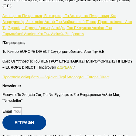
(Ε.Ε.).
Δικαιώματα Πνευματικής Ιδιοκτησίας : Τα Δικαιώματα Πνευματικής Και
Βιομηχανικής Ιδιοκτησίας Αυτού Του Διαδικτυακού Τόπου, Προστατεύονται Από
Τις Σχετικές – Εφαρμοζόμενες Διατάξεις Του Ελληνικού Δικαίου, Του
Ευρωπαϊκού Δικαίου Και Των Διεθνών Συμβάσεων
Πληροφορίες
Το Κέντρο EUROPE DIRECT Συγχρηματοδοτείται Από Την Ε.Ε.
Όλες Οι Υπηρεσίες Του
ΚΕΝΤΡΟΥ ΕΥΡΩΠΑΪΚΗΣ ΠΛΗΡΟΦΟΡΗΣΗΣ ΗΠΕΙΡΟΥ
– EUROPE DIRECT
Παρέχονται
ΔΩΡΕΑΝ
!
Προστασία Δεδομένων — Δήλωση Περί Απορρήτου Europe Direct
Newsletter
Εισάγετε Τα Στοιχεία Σας Για Να Εγγραφείτε Στο Ενημερωτικό Δελτίο Μας
“Newsletter”
Email
ΕΓΓΡΑΦΉ