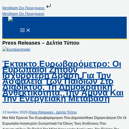
Μετάβαση Στο Περιεχόμενο
Μετάβαση Στο Περιεχόμενο
Press Releases – Δελτία Τύπου
Έκτακτο Ευρωβαρόμετρο: Οι
Ευρωπαίοι Ζητούν
Ισχυρότερη Δράση Για Την
Ασφάλεια Των Παιδιών Στο
Διαδίκτυο, Τη Δημοκρατική
Ανθεκτικότητα, Την Άμυνα Και
Την Ενεργειακή Μετάβαση
13 Ιουλίου 2026
Press Releases - Δελτία Τύπου
Μια Νέα Έρευνα Του Ευρωβαρόμετρου Που Δημοσιεύθηκε Σήμερα Δείχνει Ότι Οι
Ευρωπαίοι Ανησυχούν Συντριπτικά Για Όλους Τους Κινδύνους Που