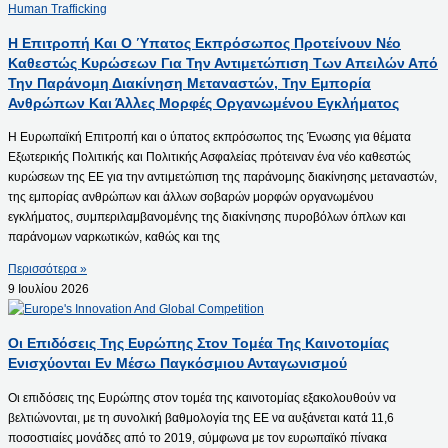
Η Επιτροπή Και Ο Ύπατος Εκπρόσωπος Προτείνουν Νέο
Καθεστώς Κυρώσεων Για Την Αντιμετώπιση Των Απειλών Από
Την Παράνομη Διακίνηση Μεταναστών, Την Εμπορία
Ανθρώπων Και Άλλες Μορφές Οργανωμένου Εγκλήματος
Η Ευρωπαϊκή Επιτροπή και ο ύπατος εκπρόσωπος της Ένωσης για θέματα
Εξωτερικής Πολιτικής και Πολιτικής Ασφαλείας πρότειναν ένα νέο καθεστώς
κυρώσεων της ΕΕ για την αντιμετώπιση της παράνομης διακίνησης μεταναστών,
της εμπορίας ανθρώπων και άλλων σοβαρών μορφών οργανωμένου
εγκλήματος, συμπεριλαμβανομένης της διακίνησης πυροβόλων όπλων και
παράνομων ναρκωτικών, καθώς και της
Περισσότερα »
9 Ιουλίου 2026
Οι Επιδόσεις Της Ευρώπης Στον Τομέα Της Καινοτομίας
Ενισχύονται Εν Μέσω Παγκόσμιου Ανταγωνισμού
Οι επιδόσεις της Ευρώπης στον τομέα της καινοτομίας εξακολουθούν να
βελτιώνονται, με τη συνολική βαθμολογία της ΕΕ να αυξάνεται κατά 11,6
ποσοστιαίες μονάδες από το 2019, σύμφωνα με τον ευρωπαϊκό πίνακα