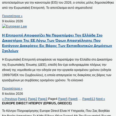
αποτελεσμάτων για την καινοτομία (EIS) του 2026, ο οποίος μόλις δημοσιεύθηκε
από την Ευρωπαϊκή Επιτροπή. Το αποτέλεσμα αυτό σηματοδοτεί
Περισσότερα »
9 Ιουλίου 2026
Η Επιτροπή Αποφασίζει Να Παραπέμψει Την Ελλάδα Στο
Δικαστήριο Της ΕΕ Λόγω Των Όρων Απασχόλησης Που
Εισάγουν Διακρίσεις Εις Βάρος Των Εκπαιδευτικών Δημόσιων
Σχολείων
Η Ευρωπαϊκή Επιτροπή αποφάσισε να παραπέμψει την Ελλάδα στο Δικαστήριο
της Ευρωπαϊκής Ένωσης (ΔΕΕ), επειδή δεν έχει ευθυγραμμίσει πλήρως την
εθνική της νομοθεσία με την οδηγία για την εργασία ορισμένου χρόνου (οδηγία
1999/70/ΕΚ του Συμβουλίου), η οποία απαγορεύει τις διακρίσεις εις βάρος των
εργαζομένων με συμβάσεις ορισμένου χρόνου. Το ελληνικό
Περισσότερα »
8 Ιουλίου 2026
« Previous
Page
1
Page
2
Page
3
Page
4
Page
5
Page
6
…
Page
813
Next »
EUROPE DIRECT ΗΠΕΙΡΟΥ (EPIRUS, GREECE)
Το Κέντρο Πληροφόρησης Europe Direct Είναι Η Υπηρεσία, Που Σας Βοηθάει
Να Βρείτε Απαντήσεις Σε Κάθε Είδους Θέμα Σχετικό Με Την Ευρωπαϊκή Ένωση