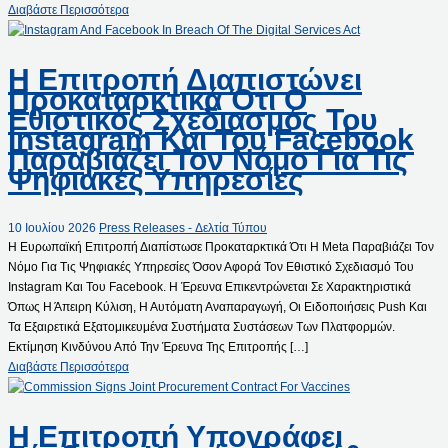
Διαβάστε Περισσότερα
Η Επιτροπή Διαπιστώνει
Προκαταρκτικά Ότι Ο
Εθιστικός Σχεδιασμός Του
Instagram Και Του Facebook
Παραβιάζει Τον Νόμο Για Τις
Ψηφιακές Υπηρεσίες
10 Ιουλίου 2026
Press Releases - Δελτία Τύπου
H Ευρωπαϊκή Επιτροπή Διαπίστωσε Προκαταρκτικά Ότι Η Meta Παραβιάζει Τον
Νόμο Για Τις Ψηφιακές Υπηρεσίες Όσον Αφορά Τον Εθιστικό Σχεδιασμό Του
Instagram Και Του Facebook. Η Έρευνα Επικεντρώνεται Σε Χαρακτηριστικά
Όπως Η Άπειρη Κύλιση, Η Αυτόματη Αναπαραγωγή, Οι Ειδοποιήσεις Push Και
Τα Εξαιρετικά Εξατομικευμένα Συστήματα Συστάσεων Των Πλατφορμών.
Εκτίμηση Κινδύνου Από Την Έρευνα Της Επιτροπής […]
Διαβάστε Περισσότερα
Η Επιτροπή Υπογράφει