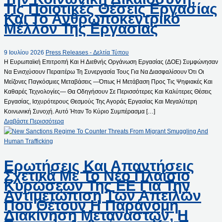
Τις Ποιοτικές Θέσεις Εργασίας
Και Το Ανθρωποκεντρικό
Μέλλον Της Εργασίας
9 Ιουλίου 2026
Press Releases - Δελτία Τύπου
Η Ευρωπαϊκή Επιτροπή Και Η Διεθνής Οργάνωση Εργασίας (ΔΟΕ) Συμφώνησαν
Να Ενισχύσουν Περαιτέρω Τη Συνεργασία Τους Για Να Διασφαλίσουν Ότι Οι
Μείζονες Παγκόσμιες Μεταβάσεις —όπως Η Μετάβαση Προς Τις Ψηφιακές Και
Καθαρές Τεχνολογίες— Θα Οδηγήσουν Σε Περισσότερες Και Καλύτερες Θέσεις
Εργασίας, Ισχυρότερους Θεσμούς Της Αγοράς Εργασίας Και Μεγαλύτερη
Κοινωνική Συνοχή. Αυτό Ήταν Το Κύριο Συμπέρασμα […]
Διαβάστε Περισσότερα
Ερωτήσεις Και Απαντήσεις
Σχετικά Με Το Νέο Πλαίσιο
Κυρώσεων Της ΕΕ Για Την
Αντιμετώπιση Των Απειλών
Που Θέτουν Η Παράνομη
Διακίνηση Μεταναστών, Η