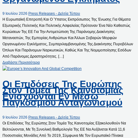
9 Ιουλίου 2026
Press Releases - Δελτία Τύπου
Η Ευρωπαϊκή Επιτροπή Και Ο Ύπατος Εκπρόσωπος Της Ένωσης Για Θέματα
Εξωτερικής Πολιτικής Και Πολιτικής Ασφαλείας Πρότειναν Ένα Νέο Καθεστώς
Κυρώσεων Της ΕΕ Για Την Αντιμετώπιση Της Παράνομης Διακίνησης
Μεταναστών, Της Εμπορίας Ανθρώπων Και Άλλων Σοβαρών Μορφών
Οργανωμένου Εγκλήματος, Συμπεριλαμβανομένης Της Διακίνησης Πυροβόλων
Όπλων Και Παράνομων Ναρκωτικών, Καθώς Και Της Νομιμοποίησης Εσόδων
Από Παράνομες Δραστηριότητες. […]
Διαβάστε Περισσότερα
Οι Επιδόσεις Της Ευρώπης
Στον Τομέα Της Καινοτομίας
Ενισχύονται Εν Μέσω
Παγκόσμιου Ανταγωνισμού
9 Ιουλίου 2026
Press Releases - Δελτία Τύπου
Οι Επιδόσεις Της Ευρώπης Στον Τομέα Της Καινοτομίας Εξακολουθούν Να
Βελτιώνονται, Με Τη Συνολική Βαθμολογία Της ΕΕ Να Αυξάνεται Κατά 11,6
Ποσοστιαίες Μονάδες Από Το 2019, Σύμφωνα Με Τον Ευρωπαϊκό Πίνακα