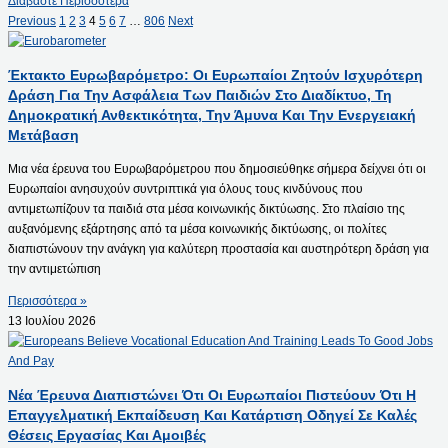
Διαβάστε Περισσότερα
Previous
1
2
3
4
5
6
7
…
806
Next
Έκτακτο Ευρωβαρόμετρο: Οι Ευρωπαίοι Ζητούν Ισχυρότερη
Δράση Για Την Ασφάλεια Των Παιδιών Στο Διαδίκτυο, Τη
Δημοκρατική Ανθεκτικότητα, Την Άμυνα Και Την Ενεργειακή
Μετάβαση
Μια νέα έρευνα του Ευρωβαρόμετρου που δημοσιεύθηκε σήμερα δείχνει ότι οι
Ευρωπαίοι ανησυχούν συντριπτικά για όλους τους κινδύνους που
αντιμετωπίζουν τα παιδιά στα μέσα κοινωνικής δικτύωσης. Στο πλαίσιο της
αυξανόμενης εξάρτησης από τα μέσα κοινωνικής δικτύωσης, οι πολίτες
διαπιστώνουν την ανάγκη για καλύτερη προστασία και αυστηρότερη δράση για
την αντιμετώπιση
Περισσότερα »
13 Ιουλίου 2026
Νέα Έρευνα Διαπιστώνει Ότι Οι Ευρωπαίοι Πιστεύουν Ότι Η
Επαγγελματική Εκπαίδευση Και Κατάρτιση Οδηγεί Σε Καλές
Θέσεις Εργασίας Και Αμοιβές