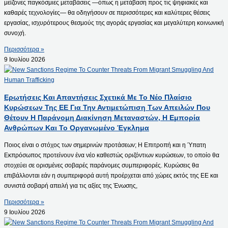
μείζονες παγκόσμιες μεταβάσεις —όπως η μετάβαση προς τις ψηφιακές και
καθαρές τεχνολογίες— θα οδηγήσουν σε περισσότερες και καλύτερες θέσεις
εργασίας, ισχυρότερους θεσμούς της αγοράς εργασίας και μεγαλύτερη κοινωνική
συνοχή.
Περισσότερα »
9 Ιουλίου 2026
Ερωτήσεις Και Απαντήσεις Σχετικά Με Το Νέο Πλαίσιο
Κυρώσεων Της ΕΕ Για Την Αντιμετώπιση Των Απειλών Που
Θέτουν Η Παράνομη Διακίνηση Μεταναστών, Η Εμπορία
Ανθρώπων Και Το Οργανωμένο Έγκλημα
Ποιος είναι ο στόχος των σημερινών προτάσεων; Η Επιτροπή και η Ύπατη
Εκπρόσωπος προτείνουν ένα νέο καθεστώς οριζόντιων κυρώσεων, το οποίο θα
στοχεύει σε ορισμένες σοβαρές παράνομες συμπεριφορές. Κυρώσεις θα
επιβάλλονται εάν η συμπεριφορά αυτή προέρχεται από χώρες εκτός της ΕΕ και
συνιστά σοβαρή απειλή για τις αξίες της Ένωσης,
Περισσότερα »
9 Ιουλίου 2026