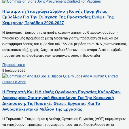
Η Επιτροπή Υπογράφει Σύμβαση Κοινής Προμήθειας
Εμβολίων Για Την Ενίσχυση Της Προστασίας Ενόψει Της
Χειμερινής Περιόδου 2026-2027
Η Ευρωπαϊκή Επιτροπή υπέγραψε, κατόπιν αιτήματος 6 χωρών, σύμβαση-
πλαίσιο κοινής προμήθειας με τη Moderna για την πρόσβαση σε έως και 24
εκατομμύρια δόσεις του εμβολίου mRESVIA® με βάση το mRNA (αναπνευστικός
συγκυτιακός ιός), χωρίς ελάχιστο αριθμό δόσεων προς αγορά. Αυτό το εμβόλιο
προστατεύει από ασθένειες των πνευμόνων, όπως η βρογχίτιδα
Περισσότερα »
9 Ιουλίου 2026
Η Επιτροπή Και Η Διεθνής Οργάνωση Εργασίας Καθορίζουν
Ανανεωμένο Στρατηγικό Θεματολόγιο Για Την Κοινωνική
Δικαιοσύνη, Τις Ποιοτικές Θέσεις Εργασίας Και Το
Ανθρωποκεντρικό Μέλλον Της Εργασίας
Η Ευρωπαϊκή Επιτροπή και η Διεθνής Οργάνωση Εργασίας (ΔΟΕ) συμφώνησαν
να ενισχύσουν περαιτέρω τη συνεργασία τους για να διασφαλίσουν ότι οι