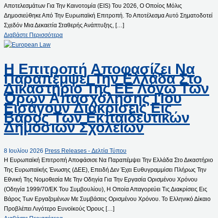
Αποτελεσμάτων Για Την Καινοτομία (EIS) Του 2026, Ο Οποίος Μόλις
Δημοσιεύθηκε Από Την Ευρωπαϊκή Επιτροπή. Το Αποτέλεσμα Αυτό Σηματοδοτεί
Σχεδόν Μια Δεκαετία Σταθερής Ανάπτυξης, […]
Διαβάστε Περισσότερα
Η Επιτροπή Αποφασίζει Να
Παραπέμψει Την Ελλάδα Στο
Δικαστήριο Της ΕΕ Λόγω Των
Όρων Απασχόλησης Που
Εισάγουν Διακρίσεις Εις
Βάρος Των Εκπαιδευτικών
Δημόσιων Σχολείων
8 Ιουλίου 2026
Press Releases - Δελτία Τύπου
Η Ευρωπαϊκή Επιτροπή Αποφάσισε Να Παραπέμψει Την Ελλάδα Στο Δικαστήριο
Της Ευρωπαϊκής Ένωσης (ΔΕΕ), Επειδή Δεν Έχει Ευθυγραμμίσει Πλήρως Την
Εθνική Της Νομοθεσία Με Την Οδηγία Για Την Εργασία Ορισμένου Χρόνου
(οδηγία 1999/70/ΕΚ Του Συμβουλίου), Η Οποία Απαγορεύει Τις Διακρίσεις Εις
Βάρος Των Εργαζομένων Με Συμβάσεις Ορισμένου Χρόνου. Το Ελληνικό Δίκαιο
Προβλέπει Λιγότερο Ευνοϊκούς Όρους […]