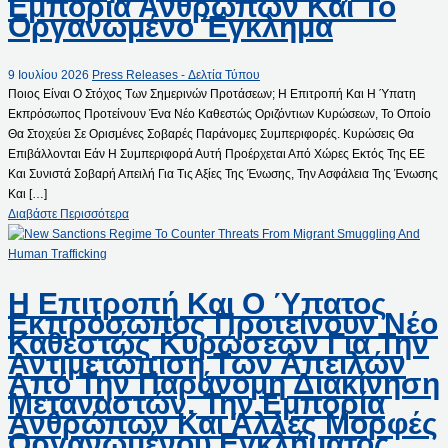
Εμπορία Ανθρώπων Και Το
Οργανωμένο Έγκλημα
9 Ιουλίου 2026
Press Releases - Δελτία Τύπου
Ποιος Είναι Ο Στόχος Των Σημερινών Προτάσεων; Η Επιτροπή Και Η Ύπατη
Εκπρόσωπος Προτείνουν Ένα Νέο Καθεστώς Οριζόντιων Κυρώσεων, Το Οποίο
Θα Στοχεύει Σε Ορισμένες Σοβαρές Παράνομες Συμπεριφορές. Κυρώσεις Θα
Επιβάλλονται Εάν Η Συμπεριφορά Αυτή Προέρχεται Από Χώρες Εκτός Της ΕΕ
Και Συνιστά Σοβαρή Απειλή Για Τις Αξίες Της Ένωσης, Την Ασφάλεια Της Ένωσης
Και […]
Διαβάστε Περισσότερα
Η Επιτροπή Και Ο Ύπατος
Εκπρόσωπος Προτείνουν Νέο
Καθεστώς Κυρώσεων Για Την
Αντιμετώπιση Των Απειλών
Από Την Παράνομη Διακίνηση
Μεταναστών, Την Εμπορία
Ανθρώπων Και Άλλες Μορφές
Οργανωμένου Εγκλήματος