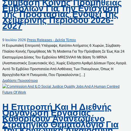
Σύμβαση Κοινής Προμήθειας
Εμβολίων Για Την Ενίσχυση
Της Προστασίας Ενόψει Της
Χειμερινής Περιόδου 2026-
2027
9 Ιουλίου 2026
Press Releases - Δελτία Τύπου
Η Ευρωπαϊκή Επιτροπή Υπέγραψε, Κατόπιν Αιτήματος 6 Χωρών, Σύμβαση-
Πλαίσιο Κοινής Προμήθειας Με Τη Moderna Για Την Πρόσβαση Σε Έως Και 24
Εκατομμύρια Δόσεις Του Εμβολίου MRESVIA® Με Βάση Το MRNA
(αναπνευστικός Συγκυτιακός Ιός), Χωρίς Ελάχιστο Αριθμό Δόσεων Προς Αγορά.
Αυτό Το Εμβόλιο Προστατεύει Από Ασθένειες Των Πνευμόνων, Όπως Η
Βρογχίτιδα Και Η Πνευμονία, Που Προκαλούνται […]
Διαβάστε Περισσότερα
Η Επιτροπή Και Η Διεθνής
Οργάνωση Εργασίας
Καθορίζουν Ανανεωμένο
Στρατηγικό Θεματολόγιο Για
Την Κοινωνική Δικαιοσύνη,