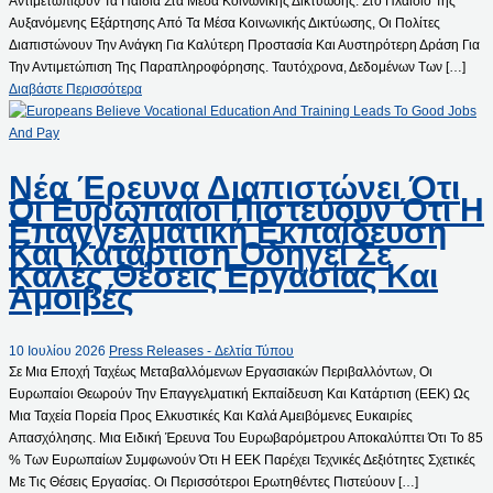
Αντιμετωπίζουν Τα Παιδιά Στα Μέσα Κοινωνικής Δικτύωσης. Στο Πλαίσιο Της
Αυξανόμενης Εξάρτησης Από Τα Μέσα Κοινωνικής Δικτύωσης, Οι Πολίτες
Διαπιστώνουν Την Ανάγκη Για Καλύτερη Προστασία Και Αυστηρότερη Δράση Για
Την Αντιμετώπιση Της Παραπληροφόρησης. Ταυτόχρονα, Δεδομένων Των […]
Διαβάστε Περισσότερα
Νέα Έρευνα Διαπιστώνει Ότι
Οι Ευρωπαίοι Πιστεύουν Ότι Η
Επαγγελματική Εκπαίδευση
Και Κατάρτιση Οδηγεί Σε
Καλές Θέσεις Εργασίας Και
Αμοιβές
10 Ιουλίου 2026
Press Releases - Δελτία Τύπου
Σε Μια Εποχή Ταχέως Μεταβαλλόμενων Εργασιακών Περιβαλλόντων, Οι
Ευρωπαίοι Θεωρούν Την Επαγγελματική Εκπαίδευση Και Κατάρτιση (ΕΕΚ) Ως
Μια Ταχεία Πορεία Προς Ελκυστικές Και Καλά Αμειβόμενες Ευκαιρίες
Απασχόλησης. Μια Ειδική Έρευνα Του Ευρωβαρόμετρου Αποκαλύπτει Ότι Το 85
% Των Ευρωπαίων Συμφωνούν Ότι Η ΕΕΚ Παρέχει Τεχνικές Δεξιότητες Σχετικές
Με Τις Θέσεις Εργασίας. Οι Περισσότεροι Ερωτηθέντες Πιστεύουν […]